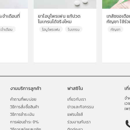
จำเดือนที่
ยาไอบูโพรเฟน แก้ปวด
เภสัชขอเตือน
ไมเกรนได้จริงไหม
กัญชา ใช้ร่ว
อันตราย
ะจำเดือน
ไอบูโพรเฟน
ไมเกรน
กัญชา
งานบริการลูกค้า
ฟาสซิโน
เก
จำห
คำถามที่พบบ่อย
เกี่ยวกับเรา
เว
วิธีการสั่งซื้อสินค้า
ข่าวและกิจกรรม
เพร
วิธีการชำระเงิน
แฟรนไซส์
การผ่อนชำระ 0%
ร่วมงานกับเรา
วิธีการสมัครสมาชิก
ติดต่อเรา