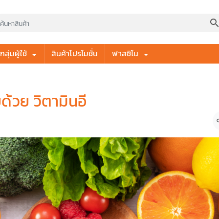
searc
ลุ่มผู้ใช้
สินค้าโปรโมชั่น
ฟาสซิโน
้วย วิตามินอี