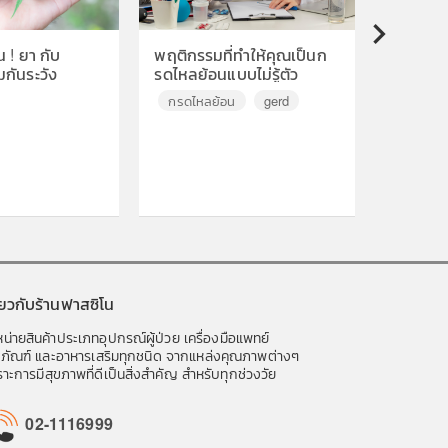
 ! ยา กับ
พฤติกรรมที่ทำให้คุณเป็นก
พฤติกรร
▶
มกันระวัง
รดไหลย้อนแบบไม่รู้ตัว
เราปวดหล
กรดไหลย้อน
gerd
ปวดหลั
ี่ยวกับร้านฟาสซิโน
น่ายสินค้าประเภทอุปกรณ์ผู้ป่วย เครื่องมือแพทย์
ชภัณฑ์ และอาหารเสริมทุกชนิด จากแหล่งคุณภาพต่างๆ
าะการมีสุขภาพที่ดีเป็นสิ่งสำคัญ สำหรับทุกช่วงวัย
02-1116999