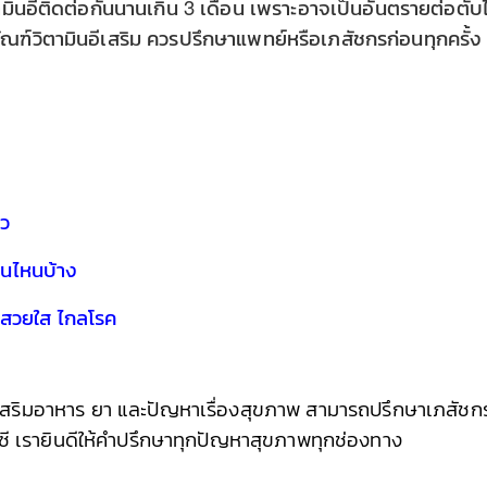
ามินอีติดต่อกันนานเกิน 3 เดือน เพราะอาจเป็นอันตรายต่อตับไ
ัณฑ์วิตามินอีเสริม ควรปรึกษาแพทย์หรือเภสัชกรก่อนทุกครั้
ิว
านไหนบ้าง
าสวยใส ไกลโรค
ฑ์เสริมอาหาร ยา และปัญหาเรื่องสุขภาพ สามารถปรึกษาเภสัชกรท
ซี
เรายินดีให้คําปรึกษาทุกปัญหาสุขภาพทุกช่องทาง