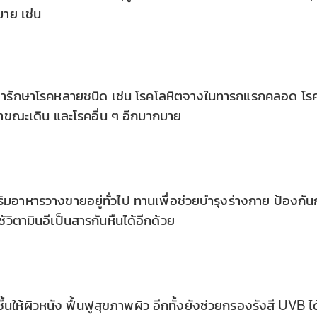
มาย เช่น
นยารักษาโรคหลายชนิด เช่น โรคโลหิตจางในทารกแรกคลอด โร
าขณะเดิน และโรคอื่น ๆ อีกมากมาย
ริมอาหารวางขายอยู่ทั่วไป ทานเพื่อช่วยบำรุงร่างกาย ป้องกัน
้วิตามินอีเป็นสารกันหืนได้อีกด้วย
ชื้นให้ผิวหนัง ฟื้นฟูสุขภาพผิว อีกทั้งยังช่วยกรองรังสี UVB ได