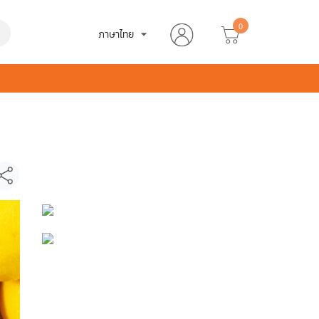
0
h
ภาษาไทย
arrow_drop_down