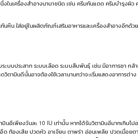
นึ่งในเครื่องสำอางนานาชนิด เช่น ครีมกันแดด ครีมบำรุงผิว 
รกันหืน ใส่อยู่ในผลิตภัณฑ์เสริมอาหารและเครื่องสำอางอีกด้ว
ยวกับระบบประสาท ระบบเลือด ระบบสืบพันธุ์ เช่น มีอาการชา กล้
ดวิตามินดีนั้นอาจต้องใช้เวลานานกว่าจะเริ่มแสดงอาการต่าง
นอีเพียงวันละ 10 IU เท่านั้น หากได้รับวิตามินอีมากเกินไป
อืด ท้องเสีย ปวดหัว อาเจียน ตาพร่า อ่อนเพลีย ปวดเมื่อยต