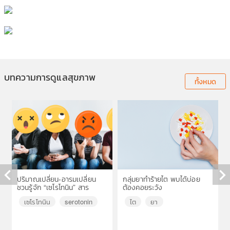
บทความการดูแลสุขภาพ
ทั้งหมด
ปริมาณเปลี่ยน-อารมเปลี่ยน
กลุ่มยาทำร้ายไต พบได้บ่อย
ชวนรู้จัก “เซโรโทนิน” สาร
ต้องคอยระวัง
◀
▶
สำคัญในสมอง
เซโรโทนิน
serotonin
ไต
ยา