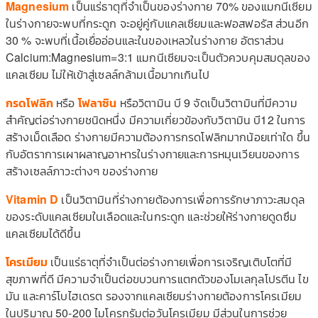
Magnesium
เป็นแร่ธาตุที่จำเป็นของร่างกาย 70% ของแมกนีเซียม
ในร่างกายจะพบที่กระดูก จะอยู่คู่กับแคลเซียมและฟอสฟอรัส ส่วนอีก
30 % จะพบที่เนื้อเยื่ออ่อนและในของเหลวในร่างกาย อัตราส่วน
Calcium:Magnesium=3:1 แมกนีเซียมจะเป็นตัวควบคุมสมดุลของ
แคลเซียม ไม่ให้เข้าสู่เซลล์กล้ามเนื้อมากเกินไป
กรดโฟลิก
หรือ
โฟลาซิน
หรือวิตามิน บี 9 จัดเป็นวิตามินที่มีความ
สำคัญต่อร่างกายชนิดหนึ่ง มีความเกี่ยวข้องกับวิตามิน บี12 ในการ
สร้างเม็ดเลือด ร่างกายมีความต้องการกรดโฟลิกมากน้อยเท่าใด ขึ้น
กับอัตราการเผาผลาญอาหารในร่างกายและการหมุนเวียนของการ
สร้างเซลล์ภาวะต่างๆ ของร่างกาย
Vitamin D
เป็นวิตามินที่ร่างกายต้องการเพื่อการรักษาภาวะสมดุล
ของระดับแคลเซียมในเลือดและในกระดูก และช่วยให้ร่างกายดูดซึม
แคลเซียมได้ดีขึ้น
โครเมียม
เป็นแร่ธาตุที่จำเป็นต่อร่างกายเพื่อการเจริญเติบโตที่มี
สุขภาพที่ดี มีความจำเป็นต่อขบวนการแตกตัวของโมเลกุลโปรตีน ไข
มัน และคาร์โบไฮเดรต รองจากแคลเซียมร่างกายต้องการโครเมียม
ในปริมาณ 50-200 ไมโครกรัมต่อวันโครเมียม มีส่วนในการช่วย