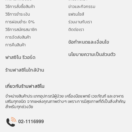
วิธีการสั่งซื้อสินค้า
ข่าวและกิจกรรม
สาขา คลัง DC สาย5
วิธีการชำระเงิน
แฟรนไซส์
บริษัท ฟาร์มาฮอฟ จำกัด สาขา คลัง DC สาย5 199 หมู่ 1 ต.บางเตย
การผ่อนชำระ 0%
ร่วมงานกับเรา
อ.สามพราน จ.นครปฐม 73210
วิธีการสมัครสมาชิก
ติดต่อเรา
02-024-8879
การจัดส่งสินค้า
ข้อกำหนดและเงื่อนไข
การคืนสินค้า
สาขา สงขลาบุรี
นโยบายความเป็นส่วนตัว
บริษัท โปรฟาสซิโน จำกัด สาขา สงขลาบุรี 7 ถนนสงขลาบุรี ตำบลบ่อยาง
ฟาสซิโน รีวอร์ด
อำเภอเมืองสงขลา จังหวัดสงขลา 90000
074-894-825
ร้านฟาสซิโนใกล้บ้าน
สาขา ปตท.วิภาวดี
เกี่ยวกับร้านฟาสซิโน
บริษัท โปรฟาสซิโน จำกัด สาขา ปตท.วิภาวดี 1093/1 ปากซอย
วิภาวดีรังสิต30 ถ.วิภาวดีรังสิต แขวงลาดยาว เขตจตุจักร
จำหน่ายสินค้าประเภทอุปกรณ์ผู้ป่วย เครื่องมือแพทย์ เวชภัณฑ์ และอาหาร
กรุงเทพมหานคร 10900
เสริมทุกชนิด จากแหล่งคุณภาพต่างๆ เพราะการมีสุขภาพที่ดีเป็นสิ่งสำคัญ
02-512-6228
สำหรับทุกช่วงวัย
สาขา บางบัวทอง
02-1116999
บริษัท ฟาร์มาฮอฟ จำกัด สาขา บางบัวทอง 139/1 หมู่ 4 ถ.ตลิ่งชัน-
สุพรรณบุรี ตำบลบางรักพัฒนา อำเภอบางบัวทอง จังหวัดนนทบุรี 11110