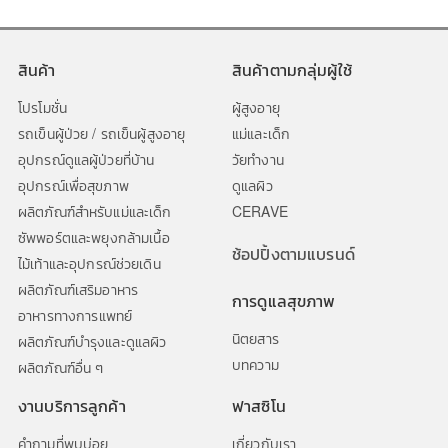
สาขา สวนดอก
บริษัท โปรฟาสซิโน จำกัด สาขา สวนดอก 3-5-7 ถนนสุเทพ ตำบลสุเทพ
สินค้า
สินค้าตามกลุ่มผู้ใช้
อำเภอเมือง จังหวัดเชียงใหม่ 50200
0-5327-8441
โปรโมชั่น
ผู้สูงอายุ
รถเข็นผู้ป่วย / รถเข็นผู้สูงอายุ
แม่และเด็ก
สาขา ศูนย์ยาเชียงใหม่
อุปกรณ์ดูแลผู้ป่วยที่บ้าน
วัยทำงาน
บริษัท โปรฟาสซิโน จำกัด สาขา ศูนย์ยาเชียงใหม่ 269/5 ถนนแก้วนวรัฐ
อุปกรณ์เพื่อสุขภาพ
ดูแลผิว
ต.วัดเกต อ.เมือง จ.เชียงใหม่ 50000
ผลิตภัณฑ์สำหรับแม่และเด็ก
CERAVE
053-261-150-2
ซัพพอร์ตและพยุงกล้ามเนื้อ
ช้อปปิ้งตามแบรนด์
ไม้เท้าและอุปกรณ์ช่วยเดิน
สาขา หน้าด่านแม่สาย
ผลิตภัณฑ์เสริมอาหาร
บริษัท โปรฟาสซิโน จำกัด สาขา หน้าด่านแม่สาย เลขที่ 28 หมู่ที่ 7
การดูแลสุขภาพ
ต.แม่สาย อ.แม่สาย จ.เชียงราย 57130
อาหารทางการแพทย์
052–029-945
นิตยสาร
ผลิตภัณฑ์บำรุงและดูแลผิว
บทความ
ผลิตภัณฑ์อื่น ๆ
สาขา ดอนหวาย
งานบริการลูกค้า
ฟาสซิโน
บริษัท โปรฟาสซิโน จำกัด สาขา ดอนหวาย 75/10-12 หมู่ที่ 5 ต.บางกระ
ทึก อ.สามพราน จ.นครปฐม 73210
คำถามที่พบบ่อย
เกี่ยวกับเรา
0-3439-3609