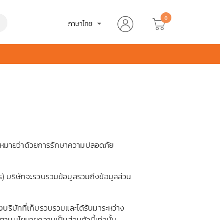
0
h
ภาษาไทย
arrow_drop_down
มกฎหมายว่าด้วยการรักษาความปลอดภัย
) บริษัทจะรวบรวมข้อมูลรวมถึงข้อมูลส่วน
งบริษัทที่เก็บรวบรวมและได้รับมาระหว่าง
ตามนโยบายความเป็นส่วนตัวนี้เท่านั้น