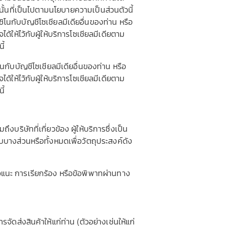
ลนั้นที่เป็นไปตามนโยบายความเป็นส่วนตัวนี้
โนกับบัญชีโซเชียลมีเดียอื่นของท่าน หรือ
้ให้ไว้กับผู้ให้บริการโซเชียลมีเดียตาม
ี้
กับบัญชีโซเชียลมีเดียอื่นของท่าน หรือ
้ให้ไว้กับผู้ให้บริการโซเชียลมีเดียตาม
ี้
ริษัทที่เกี่ยวข้อง ผู้ให้บริการซึ่งเป็น
บางส่วนหรือทั้งหมดเพื่อวัตถุประสงค์ดัง
แนะ การเรียกร้อง หรือข้อพิพาทผ่านทาง
ัดส่งสินค้าให้แก่ท่าน (ตัวอย่างเช่นให้แก่