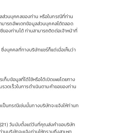
อมูลส่วนบุคคลของท่าน หรือในกรณีที่ท่าน
ท่านสามารถอัพเดทข้อมูลส่วนบุคคลได้ตลอด
องท่านได้ ท่านสามารถติดต่อเจ้าหน้าที่
บุคคลที่ทางบริษัทแชร์ก็แต่เมื่อเห็นว่า
เก็บข้อมูลที่ได้ใช้หรือได้เปิดเผยโดยทาง
ื่อความรวดเร็วในการดำเนินตามคำขอของท่าน
กเป็นกรณีเช่นนั้นทางบริษัทจะแจ้งให้ท่านท
) วันนับตั้งแต่วันที่คุณส่งคำขอบริษัท
่านบริษัทจะแจ้งท่านให้ทราบถึงสาเหตุ