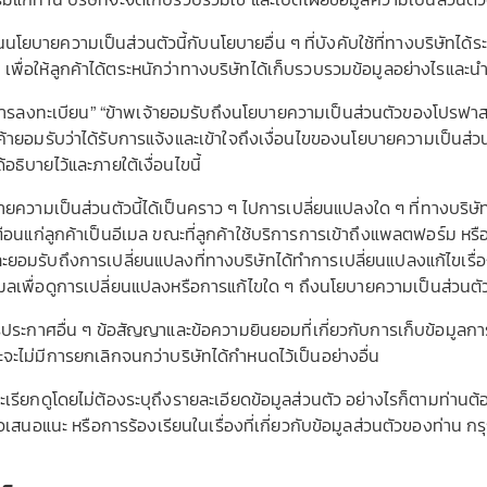
านนโยบายความเป็นส่วนตัวนี้กับนโยบายอื่น ๆ ที่บังคับใช้ที่ทางบริษัทได
เพื่อให้ลูกค้าได้ตระหนักว่าทางบริษัทได้เก็บรวบรวมข้อมูลอย่างไรและน
รลงทะเบียน” “ข้าพเจ้ายอมรับถึงนโยบายความเป็นส่วนตัวของโปรฟาสซิโน”
ายอมรับว่าได้รับการแจ้งและเข้าใจถึงเงื่อนไขของนโยบายความเป็นส่วนต
อธิบายไว้และภายใต้เงื่อนไขนี้
ความเป็นส่วนตัวนี้ได้เป็นคราว ๆ ไปการเปลี่ยนแปลงใด ๆ ที่ทางบริษัท
้งเตือนแก่ลูกค้าเป็นอีเมล ขณะที่ลูกค้าใช้บริการการเข้าถึงแพลตฟอร์ม หรื
มรับถึงการเปลี่ยนแปลงที่ทางบริษัทได้ทำการเปลี่ยนแปลงแก้ไขเรื่อง
มลเพื่อดูการเปลี่ยนแปลงหรือการแก้ไขใด ๆ ถึงนโยบายความเป็นส่วนตั
ประกาศอื่น ๆ ข้อสัญญาและข้อความยินยอมที่เกี่ยวกับการเก็บข้อมูลการ
จะไม่มีการยกเลิกจนกว่าบริษัทได้กำหนดไว้เป็นอย่างอื่น
ียกดูโดยไม่ต้องระบุถึงรายละเอียดข้อมูลส่วนตัว อย่างไรก็ตามท่านต้อ
อเสนอแนะ หรือการร้องเรียนในเรื่องที่เกี่ยวกับข้อมูลส่วนตัวของท่าน กรุ