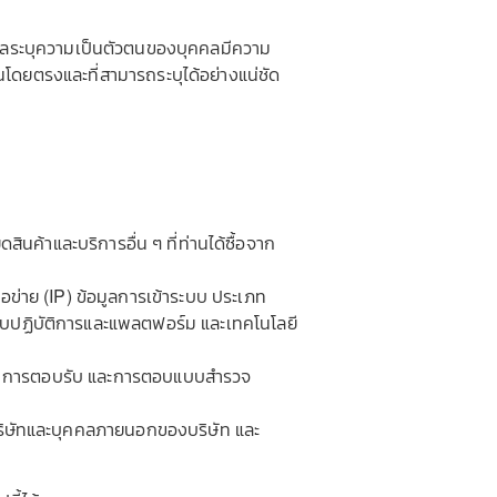
ข้อมูลระบุความเป็นตัวตนของบุคคลมีความ
นโดยตรงและที่สามารถระบุได้อย่างแน่ชัด
ินค้าและบริการอื่น ๆ ที่ท่านได้ซื้อจาก
รือข่าย (IP) ข้อมูลการเข้าระบบ ประเภท
อ ระบบปฏิบัติการและแพลตฟอร์ม และเทคโนโลยี
ตั้งค่า การตอบรับ และการตอบแบบสำรวจ
ริษัทและบุคคลภายนอกของบริษัท และ