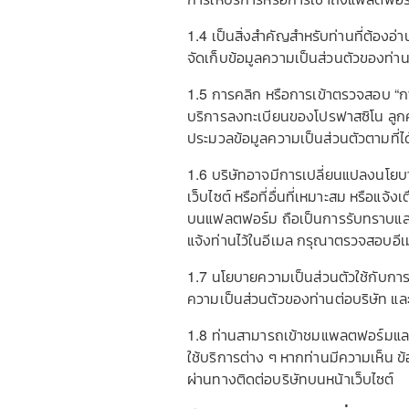
1.4 เป็นสิ่งสำคัญสำหรับท่านที่ต้องอ่
จัดเก็บข้อมูลความเป็นส่วนตัวของท่าน 
1.5 การคลิก หรือการเข้าตรวจสอบ “กา
บริการลงทะเบียนของโปรฟาสซิโน ลูกค้
ประมวลข้อมูลความเป็นส่วนตัวตามที่ได้
1.6 บริษัทอาจมีการเปลี่ยนแปลงนโยบาย
เว็บไซต์ หรือที่อื่นที่เหมาะสม หรือแจ
บนแฟลตฟอร์ม ถือเป็นการรับทราบและยอ
แจ้งท่านไว้ในอีเมล กรุณาตรวจสอบอีเ
1.7 นโยบายความเป็นส่วนตัวใช้กับการ
ความเป็นส่วนตัวของท่านต่อบริษัท และ
1.8 ท่านสามารถเข้าชมแพลตฟอร์มและเร
ใช้บริการต่าง ๆ หากท่านมีความเห็น ข้
ผ่านทางติดต่อบริษัทบนหน้าเว็บไซต์