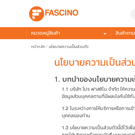
หมวดหมู่สินค้า
สินค้าตามก
หน้าหลัก
/
นโยบายความเป็นส่วนตัว
นโยบายความเป็นส่วน
1. บทนำของนโยบายความเป
1.1 บริษัท โปร ฟาสซิโน จำกัด ให้ค
ข้อมูลส่วนบุคคลตามที่มีผลบังคับใช้กั
1.2 ในระหว่างการให้บริการหรือการเข
บุคคลของท่าน
1.3 นโยบายความเป็นส่วนตัวนี้มีไว้เพ
การให้บริการหรือการเข้าถึงแพลตฟอร์ม