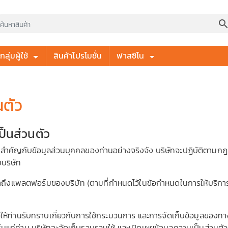
searc
ลุ่มผู้ใช้
สินค้าโปรโมชั่น
ฟาสซิโน
ตัว
็นส่วนตัว
วามสำคัญกับข้อมูลส่วนบุคคลของท่านอย่างจริงจัง บริษัทจะปฏิบัติตา
บบริษัท
้าถึงแพลตฟอร์มของบริษัท (ตามที่กำหนดไว้ในข้อกำหนดในการให้บริการ
ื่อให้ท่านรับทราบเกี่ยวกับการใช้กระบวนการ และการจัดเก็บข้อมูลของทา
แก่ท่าน บริษัทจะจัดเก็บรวบรวมใช้ และเปิดเผยข้อมูลความเป็นส่วนตัว