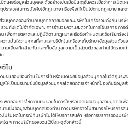
ิดเผยข้อมูลส่วนบุคคล ตัวอย่างเช่นเมื่อมีเหตุอันควรเชื่อว่าการเปิดเ
วัตถุประสงค์ในการบังคับใช้กฎหมาย หรือเพื่อให้เป็นไปตามกฎหมาย และ
ลส่วนบุคคลของท่านกับบุคคลภายนอกและบริษัทในเครือรวมถึงกับ บริษั
างต้น รวมถึงแต่ไม่จำกัดเฉพาะ การอำนวยความสะดวกในการใช้บริการ การด
าน เพื่อการตลาดและปฏิบัติตามกฎหมายหรือข้อกำหนดและข้อเรียกร้องใด
ความมั่นใจว่าบุคคลที่สามและบริษัทในเครือจะเก็บรักษาข้อมูลส่วนตัวขอ
ือความเสี่ยงที่คล้ายกัน และเก็บข้อมูลความเป็นส่วนตัวของท่านไว้ตราบเ
ต้น
สซิโน
ยินยอมของท่าน ในการใช้ หรือเปิดเผยข้อมูลส่วนบุคคลในวัตถุประสงค์ใด
ลให้เป็นนิรนามซึ่งข้อมูลส่วนบุคคลโดยติดต่อเจ้าหน้าที่ป้องกันข้อมูล
เพิกถอนการให้ความยินยอมในการใช้หรือเปิดเผยข้อมูลส่วนบุคคลเพื่อจุ
ิรนามซึ่งข้อมูลส่วนบุคคลของท่าน ทางบริษัทอาจไม่สามารถให้บริการสินค้
ะไม่รับผิดในกรณีที่บริษัทไม่ได้ให้บริการสินค้า หรือการบริการของบริษั
ใด ๆ ทางบริษัทขอสงวนไว้ซึ่งเหตุดังกล่าวนี้