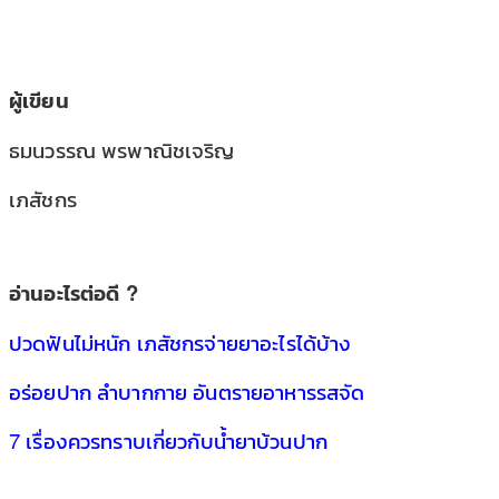
ผู้เขียน
ธมนวรรณ พรพาณิชเจริญ
เภสัชกร
อ่านอะไรต่อดี ?
ปวดฟันไม่หนัก เภสัชกรจ่ายยาอะไรได้บ้าง
อร่อยปาก ลำบากกาย อันตรายอาหารรสจัด
7 เรื่องควรทราบเกี่ยวกับน้ำยาบ้วนปาก