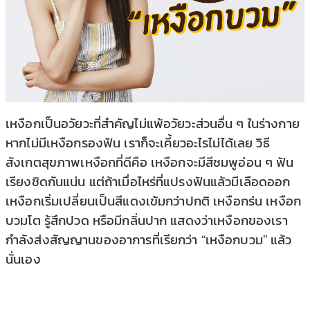
เหงือกเป็นอวัยวะที่สำคัญไม่แพ้อวัยวะส่วนอื่น ๆ ในร่างกาย
หากไม่มีเหงือกรองฟัน เราก็จะเคี้ยวอะไรไม่ได้เลย วิธี
สังเกตสุขภาพเหงือกที่ดีคือ เหงือกจะมีสีชมพูอ่อน ๆ ฟัน
เรียงชิดกันแน่น แต่ถ้าเมื่อไหร่ที่แปรงฟันแล้วมีเลือดออก
เหงือกเริ่มเปลี่ยนเป็นสีแดงเข้มกว่าปกติ เหงือกร่น เหงือก
บวมโต รู้สึกปวด หรือมีกลิ่นปาก แสดงว่าเหงือกของเรา
กำลังส่งสัญญานของอาการที่เรียกว่า “เหงือกบวม” แล้ว
นั่นเอง