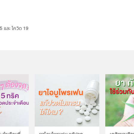
5 และ โควิด 19
จำเดือนที่
ยาไอบูโพรเฟน แก้ปวด
เภสัชขอเตือน