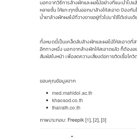
นอกจากวิธีการล้างผักและผลไม้อย่างที่แนะนำไปแล้ว
หลายชั้น ให้แกะทุกชั้นออกมาล้างให้สะอาด ป้องกั
น้ำยาล้างผักผลไม้ที่วางขายอยู่ทั่วไปมาใช้ได้เช่นเด
ทั้งหมดนี้เป็นเคล็ดลับล้างผักและผลไม้ให้สะอาดที่
อีกทางหนึ่ง นอกจากล้างผักให้สะอาดแล้ว ก็ต้องอ
สัมผัสใบหน้า เพื่อลดความเสี่ยงต่อการติดเชื้อโคว
ขอบคุณข้อมูลจาก
med.mahidol.ac.th
khaosod.co.th
thairath.co.th
ภาพประกอบ: Freepik [
1
], [
2
], [
3
]