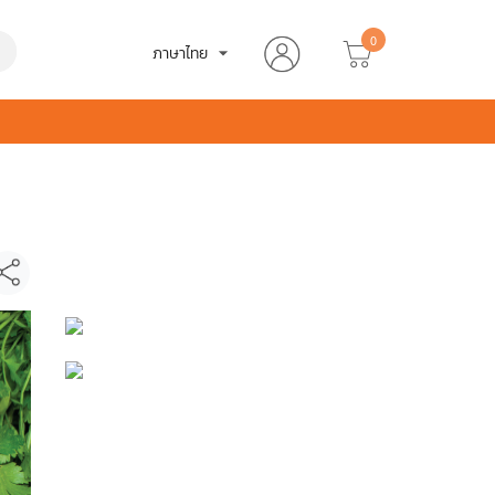
0
h
ภาษาไทย
arrow_drop_down