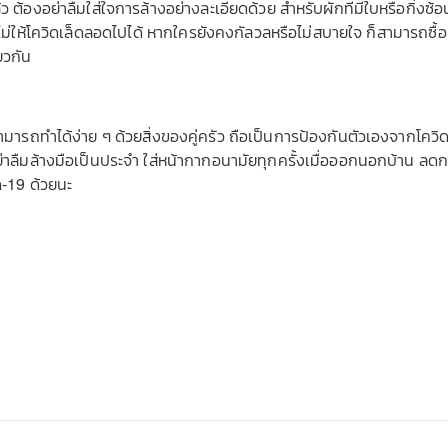
 ต้องอย่าลืมใส่ใจการล้างอย่างละเอียดด้วย สำหรับผักที่มีใบหรือกิ่งซ้อ
นไม่ให้โควิดเล็ดลอดไปได้ หากใครยังคงกัลวลหรือไม่สบายใจ ก็สามารถซื้อ
ียวกัน
สามารถทำได้ง่าย ๆ ด้วยสิ่งของคู่ครัว ถือเป็นการป้องกันตัวเองจากโควิดท
ย่าลืมล้างมือเป็นประจำ ใส่หน้ากากอนามัยทุกครั้งเมื่อออกนอกบ้าน ลด
ิด-19 ด้วยนะ