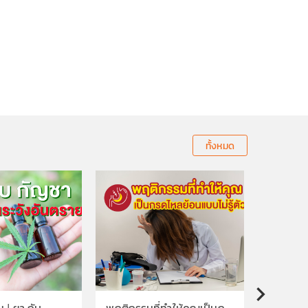
ทั้งหมด
 ! ยา กับ
พฤติกรรมที่ทำให้คุณเป็นก
พฤติกรร