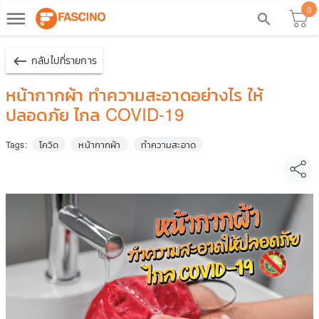
0
dehaze
search
keyboard_backspace
กลับไปที่รายการ
หน้ากากผ้า ทำความสะอาดอย่างไร ให้
ปลอดภัย ไกล COVID-19
โควิด
หน้ากากผ้า
ทำความสะอาด
Tags: