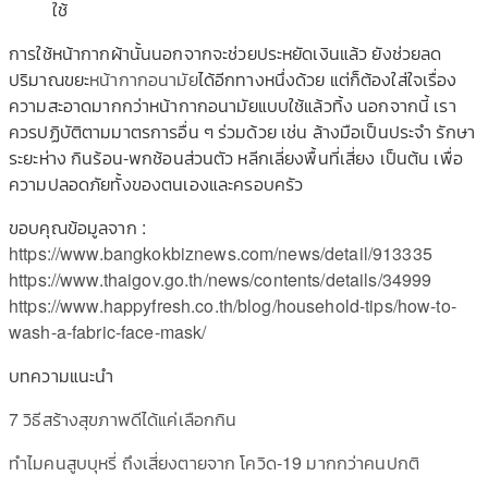
ใช้
การใช้หน้ากากผ้านั้นนอกจากจะช่วยประหยัดเงินแล้ว ยังช่วยลด
ปริมาณขยะ
หน้ากากอนามัย
ได้อีกทางหนึ่งด้วย แต่ก็ต้องใส่ใจเรื่อง
ความสะอาดมากกว่าหน้ากากอนามัยแบบใช้แล้วทิ้ง นอกจากนี้ เรา
ควรปฏิบัติตามมาตรการอื่น ๆ ร่วมด้วย เช่น ล้างมือเป็นประจำ รักษา
ระยะห่าง กินร้อน-พกช้อนส่วนตัว หลีกเลี่ยงพื้นที่เสี่ยง เป็นต้น เพื่อ
ความปลอดภัยทั้งของตนเองและครอบครัว
ขอบคุณข้อมูลจาก :
https://www.bangkokbiznews.com/news/detail/913335
https://www.thaigov.go.th/news/contents/details/34999
https://www.happyfresh.co.th/blog/household-tips/how-to-
wash-a-fabric-face-mask/
บทความแนะนำ
7 วิธีสร้างสุขภาพดีได้แค่เลือกกิน
ทำไมคนสูบบุหรี่ ถึงเสี่ยงตายจาก โควิด-19 มากกว่าคนปกติ