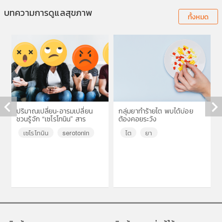
บทความการดูแลสุขภาพ
ทั้งหมด
ปริมาณเปลี่ยน-อารมเปลี่ยน
กลุ่มยาทำร้ายไต พบได้บ่อย
ชวนรู้จัก “เซโรโทนิน” สาร
ต้องคอยระวัง
◀
▶
สำคัญในสมอง
เซโรโทนิน
serotonin
ไต
ยา