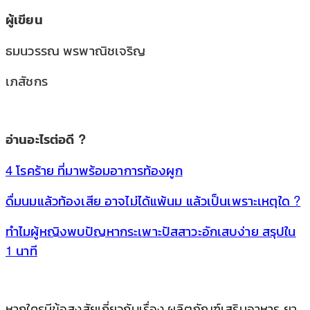
ผู้เขียน
ธมนวรรณ พรพาณิชเจริญ
เภสัชกร
อ่านอะไรต่อดี ?
4 โรคร้าย ที่มาพร้อมอาการท้องผูก
ดื่มนมแล้วท้องเสีย อาจไม่ได้แพ้นม แล้วเป็นเพราะเหตุใด ?
ทำไมผู้หญิงพบปัญหากระเพาะปัสสาวะอักเสบง่าย สรุปใน
1 นาที
หากใครมีข้อสงสัยเกี่ยวกับเรื่อง ผลิตภัณฑ์เสริมอาหาร ยา