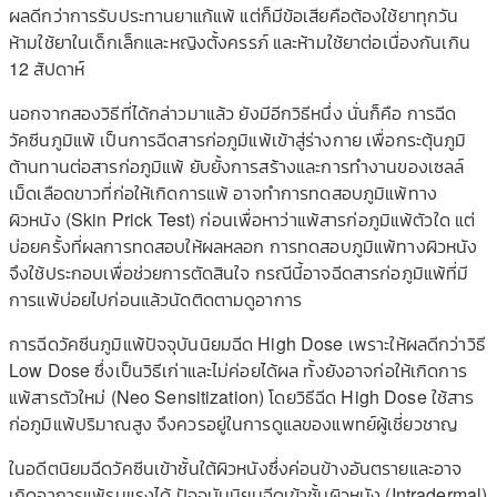
ผลดีกว่าการรับประทานยาแก้แพ้ แต่ก็มีข้อเสียคือต้องใช้ยาทุกวัน
ห้ามใช้ยาในเด็กเล็กและหญิงตั้งครรภ์ และห้ามใช้ยาต่อเนื่องกันเกิน
12 สัปดาห์
นอกจากสองวิธีที่ได้กล่าวมาแล้ว ยังมีอีกวิธีหนึ่ง นั่นก็คือ การฉีด
วัคซีนภูมิแพ้ เป็นการฉีดสารก่อภูมิแพ้เข้าสู่ร่างกาย เพื่อกระตุ้นภูมิ
ต้านทานต่อสารก่อภูมิแพ้ ยับยั้งการสร้างและการทำงานของเซลล์
เม็ดเลือดขาวที่ก่อให้เกิดการแพ้ อาจทำการทดสอบภูมิแพ้ทาง
ผิวหนัง (Skin Prick Test) ก่อนเพื่อหาว่าแพ้สารก่อภูมิแพ้ตัวใด แต่
บ่อยครั้งที่ผลการทดสอบให้ผลหลอก การทดสอบภูมิแพ้ทางผิวหนัง
จึงใช้ประกอบเพื่อช่วยการตัดสินใจ กรณีนี้อาจฉีดสารก่อภูมิแพ้ที่มี
การแพ้บ่อยไปก่อนแล้วนัดติดตามดูอาการ
การฉีดวัคซีนภูมิแพ้ปัจจุบันนิยมฉีด High Dose เพราะให้ผลดีกว่าวิธี
Low Dose ซึ่งเป็นวิธีเก่าและไม่ค่อยได้ผล ทั้งยังอาจก่อให้เกิดการ
แพ้สารตัวใหม่ (Neo Sensitization) โดยวิธีฉีด High Dose ใช้สาร
ก่อภูมิแพ้ปริมาณสูง จึงควรอยู่ในการดูแลของแพทย์ผู้เชี่ยวชาญ
ในอดีตนิยมฉีดวัคซีนเข้าชั้นใต้ผิวหนังซึ่งค่อนข้างอันตรายและอาจ
เกิดอาการแพ้รุนแรงได้ ปัจจุบันนิยมฉีดเข้าชั้นผิวหนัง (Intradermal)