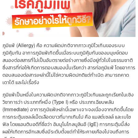
ภูมิแพ้ (Allergy) คือ ความผิดปกติจากภาวะภูมิไวเกินของระบบ
ภูมิคุ้มกัน อาการภูมิแพ้เกิดขึ้นเมื่อระบบภูมิคุ้มกันของมนุษย์ตอบ
สนองต่อสสารที่ไม่เป็นอันตรายต่อร่างกายซึ่งมีอยู่ทั่วไปในธรรมชาติ
ซึ่งสารที่ก่อให้เกิดการตอบสนองนั้นเรียกว่า สารก่อภูมิแพ้ โดยอาการ
ตอบสนองต่อสารเหล่านี้ไม่ใช่ความผิดปกติแต่กำเนิด สามารถคาด
เดาได้ และไม่เรื้อรัง
ภูมิแพ้เป็นหนึ่งในความผิดปกติจากภาวะภูมิไวเกินและถูกเรียกในเชิง
วิชาการว่า ประเภทที่หนึ่ง (Type I) หรือ ประเภทเฉียบพลัน
(Immediate) อาการภูมิแพ้เหล่านี้เฉพาะเจาะจงเนื่องจากเกิดขึ้นโดย
การกระตุ้นเซลล์เม็ดเลือดขาวที่มากเกินไป คือ แมสต์เซลล์ และเบโซ
ฟิล โดยแอนติบอดีที่ชื่อว่า อิมมูโนโกลบูลินอี (IgE) การกระตุ้นนี้ส่ง
ผลให้เกิดการอักเสบซึ่งมีระดับตั้งแต่ทำให้ระคายเคืองไปจนถึงการ