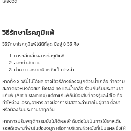
เสียชีวิต
วิธีรักษาโรคภูมิแพ้
วิธีรักษาโรคภูมิแพ้ได้ดีที่สุด มีอยู่ 3 วิธี คือ
การหลีกเลี่ยงสารก่อภูมิแพ้
ออกกำลังกาย
ทำความสะอาดผิวหนังเป็นประจำ
หากทั้ง 3 วิธีนี้ไม่ได้ผล อาจใช้วิธีล้างช่องจมูกด้วยน้ำเกลือ ทำความ
สะอาดผิวหนังด้วยยา Betadine และน้ำเกลือ ร่วมกับรับประทานยา
แก้แพ้ (Antihistamine) แต่ยาแก้แพ้ก็มีข้อเสียที่ควรรู้และใส่ใจ คือ
ทำให้ง่วง เจริญอาหาร อาจมีอาการปัสสาวะลำบากในผู้ชาย ดื้อยา
หรือต้องรับประทานยาทุกวัน
หากการปรับพฤติกรรมยังไม่ได้ผล ลำดับต่อไปเป็นการใช้ยาสเตีย
รอยด์เฉพาะที่พ่นในช่องจมูก หรือทาบริเวณผิวหนังที่เป็นแผล ซึ่งให้