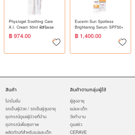
Physiogel Soothing Care
Eucerin Sun Spotless
A.I. Cream 50ml ฟิสิโอเจล
Brightening Serum SPF50+
ครีมบำรุงผิว สำหรับผิวแพ้ง่าย
50ml ยูเซอริน เซรั่มกันแดด ลด
฿ 974.00
฿ 1,400.00
ลดการระคายเคือง
จุดด่างดำ
สินค้า
สินค้าตามกลุ่มผู้ใช้
โปรโมชั่น
ผู้สูงอายุ
รถเข็นผู้ป่วย / รถเข็นผู้สูงอายุ
แม่และเด็ก
อุปกรณ์ดูแลผู้ป่วยที่บ้าน
วัยทำงาน
อุปกรณ์เพื่อสุขภาพ
ดูแลผิว
ผลิตภัณฑ์สำหรับแม่และเด็ก
CERAVE