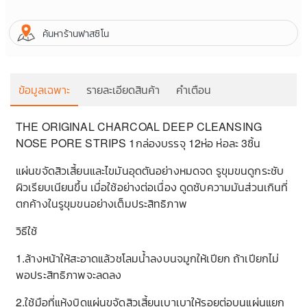
ค้นหาร้านฟาสซิโน
ข้อมูลเฉพาะ
รายละเอียดสินค้า
คำเตือน
THE ORIGINAL CHARCOAL DEEP CLEANSING
ก
NOSE PORE STRIPS 1กล่องบรรจุ 12ห่อ ห่อละ 3ชิ้น
ท
แผ่นขจัดสิวเสี้ยนและไขมันอุดตันอย่างหมดจด รูขุมขนดูกระชับ
ผิวเรียบเนียนขึ้น เมื่อใช้อย่างต่อเนื่อง ดูดซับความมันส่วนเกินที่
ตกค้างในรูขุมขนอย่างเต็มประสิทธิภาพ
วิธีใช้
1.ล้างหน้าให้สะอาดแล้วชโลมน้ำลงบนจมูกให้เปียก ถ้าเปียกไม่
พอประสิทธิภาพจะลดลง
2.ใช้มือที่แห้งบิดแผ่นขจัดสิวเสี้ยนเบาเบาให้รอยต่อบนแผ่นแยก