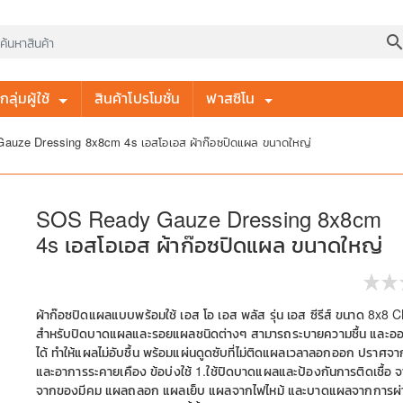
searc
ลุ่มผู้ใช้
สินค้าโปรโมชั่น
ฟาสซิโน
uze Dressing 8x8cm 4s เอสโอเอส ผ้าก๊อซปิดแผล ขนาดใหญ่
SOS Ready Gauze Dressing 8x8cm
4s เอสโอเอส ผ้าก๊อซปิดแผล ขนาดใหญ่
ผ้าก๊อซปิดแผลแบบพร้อมใช้ เอส โอ เอส พลัส รุ่น เอส ซีรีส์ ขนาด 8x8 
สำหรับปิดบาดแผลและรอยแผลชนิดต่างๆ สามารถระบายความชื้น และออก
ได้ ทำให้แผลไม่อับชื้น พร้อมแผ่นดูดซับที่ไม่ติดแผลเวลาลอกออก ปราศ
และอาการระคายเคือง ข้อบ่งใช้ 1.ใช้ปิดบาดแผลและป้องกันการติดเชื้อ 
จากของมีคม แผลถลอก แผลเย็บ แผลจากไฟไหม้ และบาดแผลจากการผ่าต