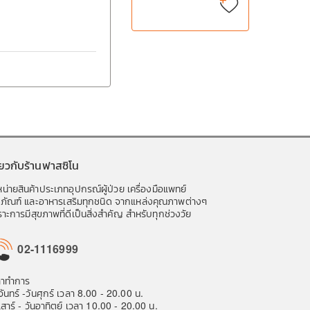
พลาส คาริฟิกซ์ ฟิล์ม
ใสกันน้ำ ปิดแผล
ี่ยวกับร้านฟาสซิโน
น่ายสินค้าประเภทอุปกรณ์ผู้ป่วย เครื่องมือแพทย์
ชภัณฑ์ และอาหารเสริมทุกชนิด จากแหล่งคุณภาพต่างๆ
าะการมีสุขภาพที่ดีเป็นสิ่งสำคัญ สำหรับทุกช่วงวัย
02-1116999
ลาทำการ
จันทร์ -วันศุกร์ เวลา 8.00 - 20.00 น.
เสาร์ - วันอาทิตย์ เวลา 10.00 - 20.00 น.