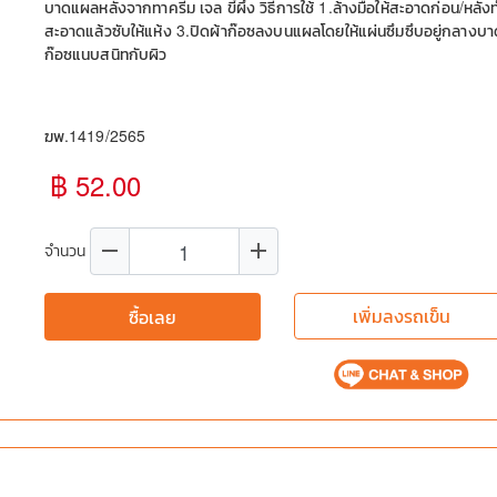
บาดแผลหลังจากทาครีม เจล ขี้ผึ้ง วิธีการใช้ 1.ล้างมือให้สะอาดก่อน/หล
สะอาดแล้วซับให้แห้ง 3.ปิดผ้าก๊อซลงบนแผลโดยให้แผ่นซึมซึบอยู่กลางบาด
ก๊อซแนบสนิทกับผิว
ฆพ.1419/2565
฿ 52.00
remove
add
จำนวน
เพิ่มลงรถเข็น
ซื้อเลย