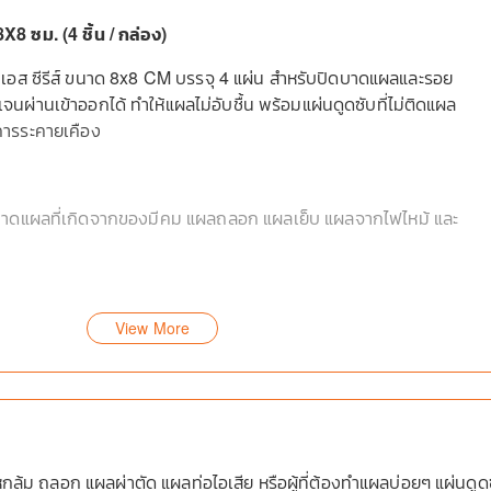
8 ซม. (4 ชิ้น / กล่อง)
น เอส ซีรีส์ ขนาด 8x8 CM บรรจุ 4 แผ่น สำหรับปิดบาดแผลและรอย
ผ่านเข้าออกได้ ทำให้แผลไม่อับชื้น พร้อมแผ่นดูดซับที่ไม่ติดแผล
ารระคายเคือง
กบาดแผลที่เกิดจากของมีคม แผลถลอก แผลเย็บ แผลจากไฟไหม้ และ
View More
่กลางบาดแผล
้ม ถลอก แผลผ่าตัด แผลท่อไอเสีย หรือผู้ที่ต้องทำแผลบ่อยๆ แผ่นดูด