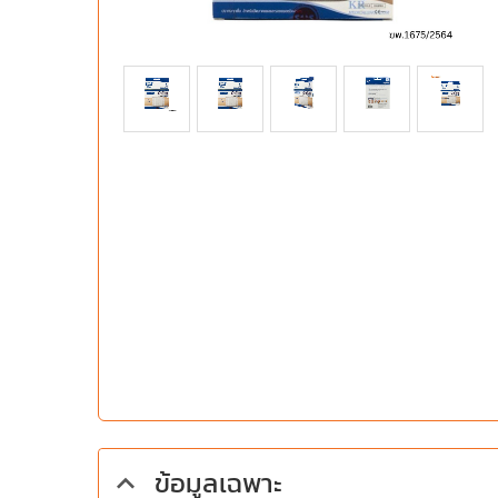
ข้อมูลเฉพาะ
keyboard_arrow_up