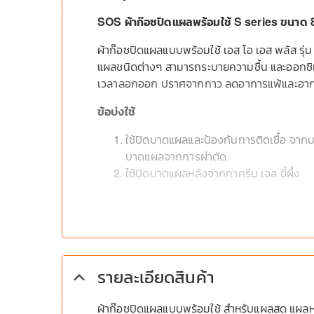
SOS ผ้าก๊อซปิดแผลพร้อมใช้ S series ขนาด 8X
ผ้าก๊อซปิดแผลแบบพร้อมใช้ เอส โอ เอส พลัส รุ่
แผลชนิดต่างๆ สามารถระบายความชื้น และออกซิเจน
เวลาลอกออก ปราศจากกาว ลดอาการแพ้และอาก
ข้อบ่งใช้
ใช้ปิดบาดแผลและป้องกันการติดเชื้อ จา
บาดแผลจากการผ่าตัด
ใช้ปิดบาดแผลหลังจากทาครีม เจล ขี้ผึ้ง
วิธีการใช้
ล้างมือให้สะอาดก่อน/หลังทำแผล
ทำความสะอาดแล้วซับให้แห้ง
ปิดผ้าก๊อซลงบนแผลโดยให้แผ่นซึมซึบอยู
รายละเอียดสินค้า
keyboard_arrow_up
ลูบให้ผ้าก๊อซแนบสนิทกับผิว
ฆพ.1419/2565
ผ้าก๊อซปิดแผลแบบพร้อมใช้ สำหรับแผลสด แผลหกล