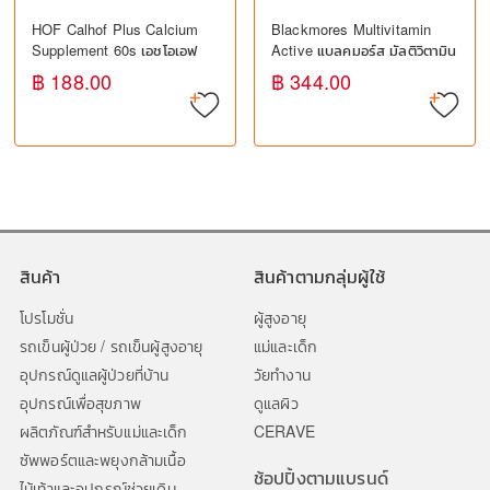
HOF Calhof Plus Calcium
Blackmores Multivitamin
Supplement 60s เอชโอเอฟ
Active แบลคมอร์ส มัลติวิตามิน
แคลฮอฟ พลัส อาหารเสริม
แอคทีฟ (30 เม็ด) - วิตามินรวม
฿ 188.00
฿ 344.00
แคลเซียม
สำหรับผู้ใหญ่
สินค้า
สินค้าตามกลุ่มผู้ใช้
โปรโมชั่น
ผู้สูงอายุ
รถเข็นผู้ป่วย / รถเข็นผู้สูงอายุ
แม่และเด็ก
อุปกรณ์ดูแลผู้ป่วยที่บ้าน
วัยทำงาน
อุปกรณ์เพื่อสุขภาพ
ดูแลผิว
ผลิตภัณฑ์สำหรับแม่และเด็ก
CERAVE
ซัพพอร์ตและพยุงกล้ามเนื้อ
ช้อปปิ้งตามแบรนด์
ไม้เท้าและอุปกรณ์ช่วยเดิน