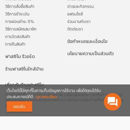
วิธีการสั่งซื้อสินค้า
ข่าวและกิจกรรม
วิธีการชำระเงิน
แฟรนไซส์
การผ่อนชำระ 0%
ร่วมงานกับเรา
วิธีการสมัครสมาชิก
ติดต่อเรา
การจัดส่งสินค้า
ข้อกำหนดและเงื่อนไข
การคืนสินค้า
นโยบายความเป็นส่วนตัว
ฟาสซิโน รีวอร์ด
ร้านฟาสซิโนใกล้บ้าน
เกี่ยวกับร้านฟาสซิโน
เว็บไซต์นี้ใช้คุกกี้ในการเก็บข้อมูลการใช้งาน เพื่อให้คุณได้รับ
จำหน่ายสินค้าประเภทอุปกรณ์ผู้ป่วย เครื่องมือแพทย์ เวชภัณฑ์ และอาหาร
ประสบการณ์ที่ดี
ดูรายละเอียด
question_answer
เสริมทุกชนิด จากแหล่งคุณภาพต่างๆ เพราะการมีสุขภาพที่ดีเป็นสิ่งสำคัญ
สำหรับทุกช่วงวัย
ยอมรับ
02-1116999