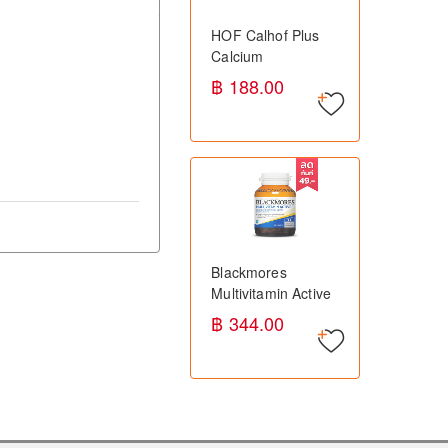
HOF Calhof Plus
Calcium
Supplement 60s เอ
฿ 188.00
ชโอเอฟ แคลฮอฟ
พลัส อาหารเสริม
แคลเซียม
Blackmores
Multivitamin Active
แบลคมอร์ส มัลติ
฿ 344.00
วิตามิน แอคทีฟ (30
เม็ด) - วิตามินรวม
สำหรับผู้ใหญ่