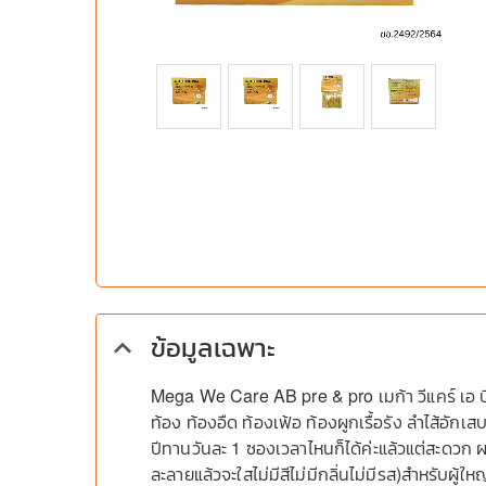
ข้อมูลเฉพาะ
keyboard_arrow_up
Mega We Care AB pre & pro เมก้า วีแคร์ เอ บี
ท้อง ท้องอืด ท้องเฟ้อ ท้องผูกเรื้อรัง ลำไส้อักเส
ปีทานวันละ 1 ซองเวลาไหนก็ได้ค่ะแล้วแต่สะดวก ผส
ละลายแล้วจะใสไม่มีสีไม่มีกลิ่นไม่มีรส)สำหรับผู้