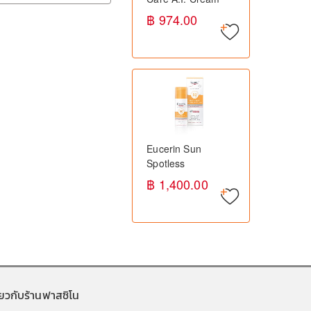
50ml ฟิสิโอเจล ครีม
฿ 974.00
บำรุงผิว สำหรับผิวแพ้
ง่าย ลดการระคาย
เคือง
Eucerin Sun
Spotless
Brightening Serum
฿ 1,400.00
SPF50+ 50ml ยูเซอ
ริน เซรั่มกันแดด ลด
จุดด่างดำ
ี่ยวกับร้านฟาสซิโน