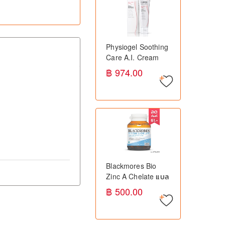
Physiogel Soothing
Care A.I. Cream
50ml ฟิสิโอเจล ครีม
฿ 974.00
บำรุงผิว สำหรับผิวแพ้
ง่าย ลดการระคาย
เคือง
Blackmores Bio
Zinc A Chelate แบล
คมอร์ส ไบโอ ซิงค์ เอ
฿ 500.00
คีเลต ภูมิคุ้มกัน ผิว
พรรณ ลดสิว 90 เม็ด