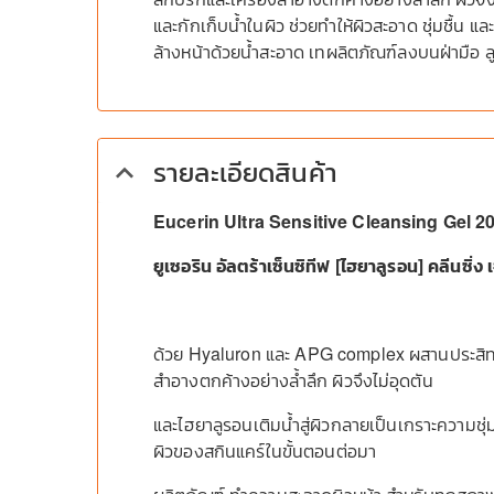
และกักเก็บน้ำในผิว ช่วยทำให้ผิวสะอาด ชุ่มชื้น 
ล้างหน้าด้วยน้ำสะอาด เทผลิตภัณฑ์ลงบนฝ่ามือ ลูบ
รายละเอียดสินค้า
keyboard_arrow_up
Eucerin Ultra Sensitive Cleansing Gel 2
ยูเซอริน อัลตร้าเซ็นซิทีฟ [ไฮยาลูรอน] คลีนซิ่
ด้วย Hyaluron และ APG complex ผสานประสิทธิ
สำอางตกค้างอย่างล้ำลึก ผิวจึงไม่อุดตัน
และไฮยาลูรอนเติมน้ำสู่ผิวกลายเป็นเกราะความชุ่มชื
ผิวของสกินแคร์ในขั้นตอนต่อมา