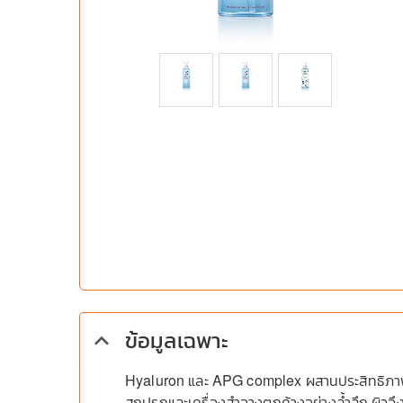
ข้อมูลเฉพาะ
keyboard_arrow_up
Hyaluron และ APG complex ผสานประสิทธิภาพทำ
สกปรกและเครื่องสำอางตกค้างอย่างล้ำลึก ผิวจึงไม