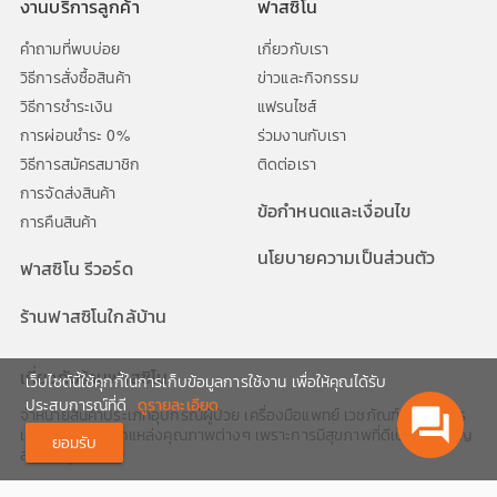
งานบริการลูกค้า
ฟาสซิโน
คำถามที่พบบ่อย
เกี่ยวกับเรา
วิธีการสั่งซื้อสินค้า
ข่าวและกิจกรรม
วิธีการชำระเงิน
แฟรนไซส์
การผ่อนชำระ 0%
ร่วมงานกับเรา
วิธีการสมัครสมาชิก
ติดต่อเรา
การจัดส่งสินค้า
ข้อกำหนดและเงื่อนไข
การคืนสินค้า
นโยบายความเป็นส่วนตัว
ฟาสซิโน รีวอร์ด
ร้านฟาสซิโนใกล้บ้าน
เกี่ยวกับร้านฟาสซิโน
เว็บไซต์นี้ใช้คุกกี้ในการเก็บข้อมูลการใช้งาน เพื่อให้คุณได้รับ
ประสบการณ์ที่ดี
ดูรายละเอียด
จำหน่ายสินค้าประเภทอุปกรณ์ผู้ป่วย เครื่องมือแพทย์ เวชภัณฑ์ และอาหาร
question_answer
เสริมทุกชนิด จากแหล่งคุณภาพต่างๆ เพราะการมีสุขภาพที่ดีเป็นสิ่งสำคัญ
ยอมรับ
สำหรับทุกช่วงวัย