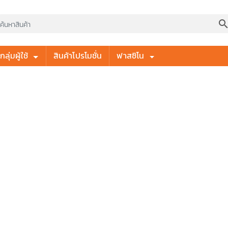
searc
ลุ่มผู้ใช้
สินค้าโปรโมชั่น
ฟาสซิโน