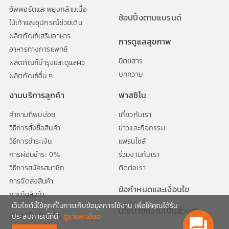
ซัพพอร์ตและพยุงกล้ามเนื้อ
ช้อปปิ้งตามแบรนด์
ไม้เท้าและอุปกรณ์ช่วยเดิน
ผลิตภัณฑ์เสริมอาหาร
การดูแลสุขภาพ
อาหารทางการแพทย์
นิตยสาร
ผลิตภัณฑ์บำรุงและดูแลผิว
บทความ
ผลิตภัณฑ์อื่น ๆ
งานบริการลูกค้า
ฟาสซิโน
คำถามที่พบบ่อย
เกี่ยวกับเรา
วิธีการสั่งซื้อสินค้า
ข่าวและกิจกรรม
วิธีการชำระเงิน
แฟรนไซส์
การผ่อนชำระ 0%
ร่วมงานกับเรา
วิธีการสมัครสมาชิก
ติดต่อเรา
การจัดส่งสินค้า
ข้อกำหนดและเงื่อนไข
การคืนสินค้า
เว็บไซต์นี้ใช้คุกกี้ในการเก็บข้อมูลการใช้งาน เพื่อให้คุณได้รับ
นโยบายความเป็นส่วนตัว
ฟาสซิโน รีวอร์ด
ประสบการณ์ที่ดี
ดูรายละเอียด
question_answer