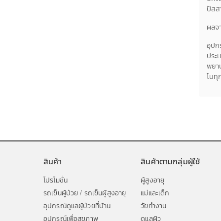
ปัสส
ผลจา
อุปก
ประเ
พยาบ
โนทุ
สินค้า
สินค้าตามกลุ่มผู้ใช้
โปรโมชั่น
ผู้สูงอายุ
รถเข็นผู้ป่วย / รถเข็นผู้สูงอายุ
แม่และเด็ก
อุปกรณ์ดูแลผู้ป่วยที่บ้าน
วัยทำงาน
อุปกรณ์เพื่อสุขภาพ
ดูแลผิว