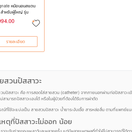
nate หม้อนอนสแตน
สำหรับผู้ใหญ่ รุ่น
 – หม้อนอนผู้ป่วย ผู้
994.00
ายุ, กระโถนผู้ป่วย,
รณ์ดูแลผู้ป่วยติด
ง
รายละเอียด
ยสวนปัสสาวะ
วนปัสสาวะ คือ การสอดใส่สายสวน (catheter) จากภายนอกผ่านท่อปัสสาวะเข้าสู่
ไม่สามารถปัสสาวะเองได้ หรือในผู้ป่วยที่ต้องได้รับการผ่าตัด
รณ์ที่ใช้จะแบ่งเป็น สายสวนปัสสาวะ น้ำยาระงับเชื้อ สารหล่อลื่น ตามที่แพทย์แ
เหตุที่ปัสสาวะไม่ออก น้อย
เราจะขับถ่ายของเหลววันละหลายครั้ง แต่มีหลายเหตุผลที่ทำให้ไม่สามารถฉี่ได้ตา