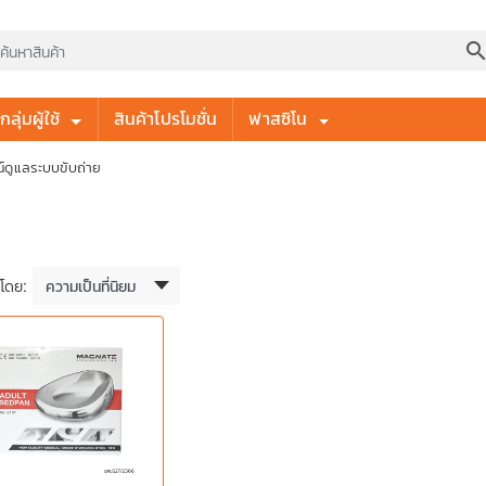
searc
ลุ่มผู้ใช้
สินค้าโปรโมชั่น
ฟาสซิโน
์ดูแลระบบขับถ่าย
งโดย: