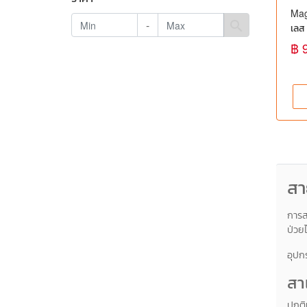
Mag
-
search
เลส 
0101
฿ 
สูงอ
อุปก
เตีย
สา
การส
ป่วย
อุปก
สา
ปกติ