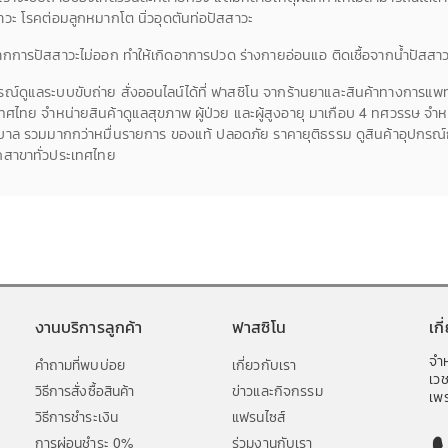
าวะ โรคต่อมลูกหมากโต นิ่วอุดตันท่อปัสสาวะ
กการปัสสาวะไม่ออก ทำให้เกิดอาการปวด ร่างกายอ่อนแอ ติดเชื้อจากน้ำปัสสาว
รณ์ดูแลระบบขับถ่าย สั่งออนไลน์ได้ที่ ฟาสซิโน จากร้านยาและสินค้าทางการแพท
ทศไทย จำหน่ายสินค้าดูแลสุขภาพ ผู้ป่วย และผู้สูงอายุ มาเกือบ 4 ทศวรรษ จำห
าล รวมมากกว่าหมื่นรายการ ของแท้ ปลอดภัย ราคายุติธรรม ดูสินค้าอุปกรณ์กา
กสาขาทั่วประเทศไทย
งานบริการลูกค้า
ฟาสซิโน
เก
จำห
คำถามที่พบบ่อย
เกี่ยวกับเรา
เว
วิธีการสั่งซื้อสินค้า
ข่าวและกิจกรรม
เพร
วิธีการชำระเงิน
แฟรนไซส์
การผ่อนชำระ 0%
ร่วมงานกับเรา