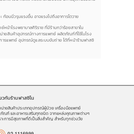
ะ ก้อนนิ่วรุนแรงขึ้น อาจแรงไปถึงอาการไตวาย
ย์หน้าโรงพยาบาลศิริราช ที่มีร้านกว่าร้อยสาขาใน
น่ายสินค้าอุปกรณ์ทางการแพทย์ ผลิตภัณฑ์ที่ใช้ในโรง
รแพทย์ อุปกรณ์ดูแลระบบขับถ่าย ได้ที่หน้าร้านฟาสซิ
ี่ยวกับร้านฟาสซิโน
น่ายสินค้าประเภทอุปกรณ์ผู้ป่วย เครื่องมือแพทย์
ชภัณฑ์ และอาหารเสริมทุกชนิด จากแหล่งคุณภาพต่างๆ
าะการมีสุขภาพที่ดีเป็นสิ่งสำคัญ สำหรับทุกช่วงวัย
02-1116999