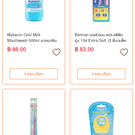
Mybacin Cool Mint
Berman เบอร์แมน แปรงสีฟัน
Mouthwash 500ml มายบาซิน
รุ่น 154 Extra Soft (3 ชิ้น/แพ็ค
น้ำยาบ้วนปาก ลดกลิ่นปาก
คละสี) – แปรงสีฟันขนนุ่มพิเศษ,
฿ 88.00
฿ 83.00
,ลดการระคายเคืองเหงือก
รายละเอียด
รายละเอียด