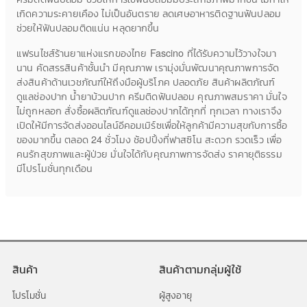
เกิดความระคายเคือง ไม่เป็นอันตราย ลดเศษอาหารติดฐานฟันปลอม
ช่วยให้ฟันปลอมติดแน่น หลุดยากขึ้น
แฟรนไชส์ร้านยาแห่งแรกของไทย Fascino ที่ได้รับความไว้วางใจมา
นาน คัดสรรสินค้าชั้นนำ มีคุณภาพ เรามุ่งมั่นพัฒนาคุณภาพการจัด
ส่งสินค้าด้านเวชภัณฑ์ให้ถึงมือผู้บริโภค ปลอดภัย สินค้าผลิตภัณฑ์
ดูแลช่องปาก น้ำยาบ้วนปาก ครีมติดฟันปลอม คุณภาพสมราคา มั่นใจ
ไม่ถูกหลอก สั่งซื้อผลิตภัณฑ์ดูแลช่องปากได้ทุกที่ ทุกเวลา ทางเราจึง
เปิดให้มีการจัดส่งออนไลน์อีคอมเมิร์ซเพื่อให้ลูกค้ามีความสุขกับการซื้อ
ของมากขึ้น ตลอด 24 ชั่วโมง ช้อปปิ้งที่ฟาสซิโน สะดวก รวดเร็ว เพื่อ
คนรักสุขภาพและผู้ป่วย มั่นใจได้กับคุณภาพการจัดส่ง ราคายุติธรรม
มีโปรโมชั่นทุกเดือน
สินค้า
สินค้าตามกลุ่มผู้ใช้
โปรโมชั่น
ผู้สูงอายุ