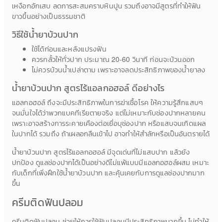
เหงือกอักเสบ ลดการสะสมคราบหินปูน รวมถึงอาจมีสูตรที่ทำให้ฟัน
ขาวขึ้นอย่างเป็นธรรมชาติ
วิธีใช้น้ำยาบ้วนปาก
ใช้ได้ก่อนและหลังแปรงฟัน
ควรกลั้วให้ทั่วปาก ประมาณ 20-60 วินาที ก่อนจะบ้วนออก
ไม่ควรบ้วนน้ำเปล่าตาม เพราะอาจลดประสิทธิภาพของน้ำยาลง
น้ำยาบ้วนปาก สูตรไร้แอลกอฮอล์ ดีอย่างไร
แอลกอฮอล์ ถึงจะมีประสิทธิภาพในการฆ่าเชื้อโรค ให้ความรู้สึกแสบๆ
จนมั่นใจได้ว่าพวกแบคทีเรียตายจริง แต่ไม่เหมาะกับช่องปากหลายคน
เพราะอาจสร้างการระคายเคืองต่อเยื่อบุช่องปาก หรือแสบจนเกิดแผล
ในปากได้ รวมถึง ถ้าเผลอกลืนเข้าไป อาจทำให้สำลักหรือเป็นอันตรายได้
น้ำยาบ้วนปาก สูตรไร้แอลกอฮอล์ มีจุดเด่นที่ไม่แสบปาก แล้วยัง
ปกป้อง ดูแลช่องปากได้เป็นอย่างดีไม่แพ้แบบมีแอลกอฮอล์ผสม เหมาะ
กับเด็กที่เพิ่งฝึกใช้น้ำยาบ้วนปาก และคุ้นเคยกับการดูแลช่องปากมาก
ขึ้น
ครีมติดฟันปลอม
ครีมติดฟันปลอม ช่วยให้การใช้ฟันปลอมมีประสิทธิภาพมากขึ้น ไม่ทำให้