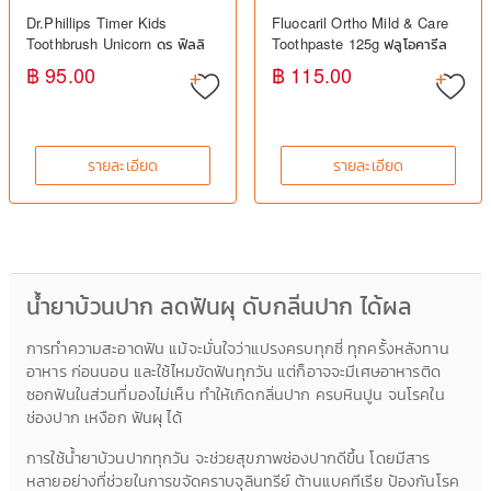
Dr.Phillips Timer Kids
Fluocaril Ortho Mild & Care
Toothbrush Unicorn ดร ฟิลลิ
Toothpaste 125g ฟลูโอคารีล
ปส์ แปรงสีฟันเด็ก มีไฟจับเวลา
ยาสีฟันสำหรับผู้จัดฟัน ลดคราบ
฿ 95.00
฿ 115.00
พลัค
รายละเอียด
รายละเอียด
น้ำยาบ้วนปาก ลดฟันผุ ดับกลิ่นปาก ได้ผล
การทำความสะอาดฟัน แม้จะมั่นใจว่าแปรงครบทุกซี่ ทุกครั้งหลังทาน
อาหาร ก่อนนอน และใช้ไหมขัดฟันทุกวัน แต่ก็อาจจะมีเศษอาหารติด
ซอกฟันในส่วนที่มองไม่เห็น ทำให้เกิดกลิ่นปาก ครบหินปูน จนโรคใน
ช่องปาก เหงือก ฟันผุ ได้
การใช้น้ำยาบ้วนปากทุกวัน จะช่วยสุขภาพช่องปากดีขึ้น โดยมีสาร
หลายอย่างที่ช่วยในการขจัดคราบจุลินทรีย์ ต้านแบคทีเรีย ป้องกันโรค