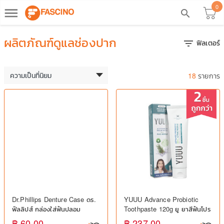
0
dehaze
search
ผลิตภัณฑ์ดูแลช่องปาก
ฟิลเตอร์
filter_list
18
รายการ
Dr.Phillips Denture Case ดร.
YUUU Advance Probiotic
ฟิลลิปส์ กล่องใส่ฟันปลอม
Toothpaste 120g ยู ยาสีฟันโปร
ไบโอติก ลดเสียวฟัน
฿ 60.00
฿ 237.00