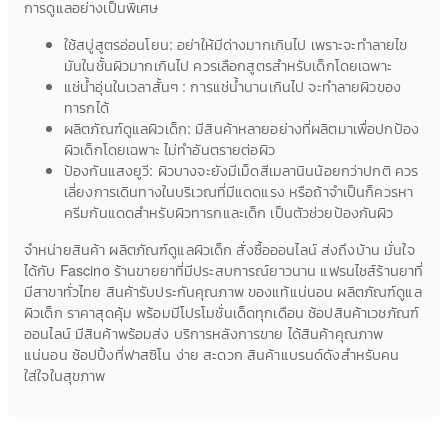
การดูแลอย่างเป็นพิเศษ
ใช้สบู่สูตรอ่อนโยน: อย่าให้มีด่างมากเกินไป เพราะจะทำลายไข
มันในชั้นผิวมากเกินไป ควรเลือกสูตรสำหรับเด็กโดยเฉพาะ
แช่น้ำอุ่นในเวลาสั้นๆ : การแช่น้ำนานเกินไป จะทำลายผิวของ
ทารกได้
ผลิตภัณฑ์ดูแลผิวเด็ก: มีสินค้าหลายอย่างที่ผลิตมาเพื่อปกป้อง
ผิวเด็กโดยเฉพาะ ไม่ทำอันตรายต่อผิว
ป้องกันแสงยูวี: ผิวบางจะยังมีเม็ดสีเมลานินน้อยกว่าปกติ ควร
เลี่ยงการเดินทางในบริเวณที่มีแดดแรง หรือถ้าจำเป็นก็ควรหา
ครีมกันแดดสำหรับผิวทารกและเด็ก เป็นตัวช่วยป้องกันผิว
จำหน่ายสินค้า ผลิตภัณฑ์ดูแลผิวเด็ก สั่งซื้อออนไลน์ ส่งถึงบ้าน มั่นใจ
ได้กับ Fascino ร้านขายยาที่มีประสบการณ์ยาวนาน แฟรนไชส์ร้านยาที่
มีสาขาทั่วไทย สินค้ารับประกันคุณภาพ ของแท้แน่นอน ผลิตภัณฑ์ดูแล
ผิวเด็ก ราคาสุดคุ้ม พร้อมมีโปรโมชั่นเด็ดทุกเดือน ช้อปสินค้าเวชภัณฑ์
ออนไลน์ มีสินค้าพร้อมส่ง บริการหลังการขาย ได้สินค้าคุณภาพ
แน่นอน ช้อปปิ้งที่ฟาสซิโน ง่าย สะดวก สินค้าแบรนด์ดังสำหรับคน
ใส่ใจในสุขภาพ