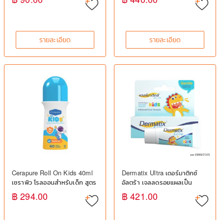
20 กรัม
รายละเอียด
รายละเอียด
Cerapure Roll On Kids 40ml
Dermatix Ultra เดอร์มาติกซ์
เซราพิว โรลออนสำหรับเด็ก สูตร
อัลตร้า เจลลดรอยแผลเป็น
อ่อนโยน
สำหรับเด็ก ลดรอยแผลเป็นนูน คี
฿ 294.00
฿ 421.00
ลอยด์ และแผลผ่าตัด ขนาด 5
กรัม