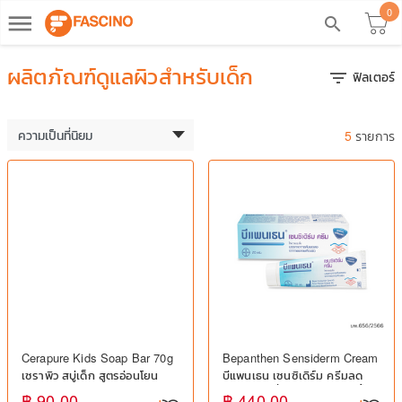
0
dehaze
search
ผลิตภัณฑ์ดูแลผิวสำหรับเด็ก
ฟิลเตอร์
filter_list
5
รายการ
Cerapure Kids Soap Bar 70g
Bepanthen Sensiderm Cream
เซราพิว สบู่เด็ก สูตรอ่อนโยน
บีแพนเธน เซนซิเดิร์ม ครีมลด
ทำความสะอาดผิวเด็ก
อาการคัน ผื่นแพ้ ให้ความชุ่มชื้น
฿ 90.00
฿ 440.00