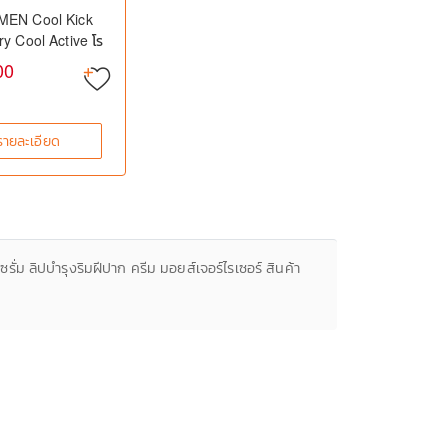
MEN Cool Kick
ry Cool Active โร
รับผู้ชายสูตรเย็น
00
รายละเอียด
ั่ม ลิปบำรุงริมฝีปาก ครีม มอยส์เจอร์ไรเซอร์ สินค้า