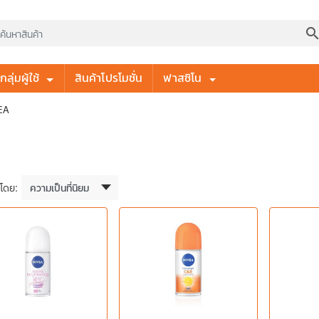
searc
ลุ่มผู้ใช้
สินค้าโปรโมชั่น
ฟาสซิโน
EA
งโดย: