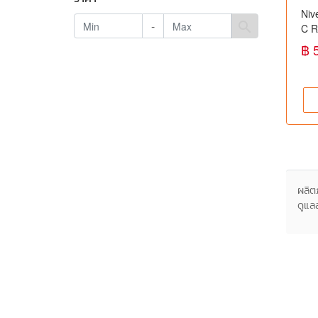
Niv
-
search
C R
ใต้ว
฿ 
ข้น 
ใต้
ผลิต
ดูแล