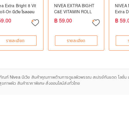
ea Extra Bright 8 Vit
NIVEA EXTRA BIGHT
NIVEA 
oll-On นีเวีย โรลออน
C&E VITAMIN ROLL
Extra D
งแขน สูตรวิตามินซีเข้ม
ON 50X VITAMIN C
ลออนสำห
59.00
฿ 59.00
฿ 59.
ลดเหงื่อ ระงับกลิ่นกาย
25ML นีเวีย ดีโอ เอ็กซ์ตร้า
(25ml.)
วงแขนขาว
ไบรท์ ซีแอนด์อี โรลออน โร
ลออนลดเหงื่อและระงับ
รายละเอียด
รายละเอียด
กลิ่นกาย ผสานวิตามินซี
50X และวิตามินอี สกัดเข้ม
ข้น ไม่เพียงช่วยฟื้นบำรุงผิว
คล้ำเสียให้ดูใสออร่ายิ่งขึ้น
แต่ยังเพิ่มความชุ่มชื้นสู
ภัณฑ์ Nivea นีเวีย สินค้าคุณภาพด้านการดูแลผิวพรรณ สเปรย์กันแดด โลชั่น เซร
สุขภาพผิว สินค้าราคาพิเศษ สั่งออนไลน์ส่งทั่วไทย