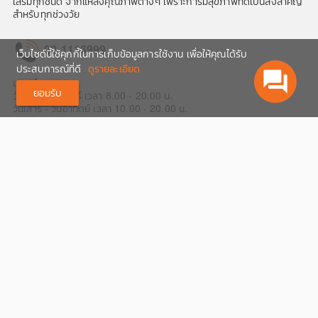
เสริมทุกชนิด จากแหล่งคุณภาพต่างๆ เพราะการมีสุขภาพที่ดีเป็นสิ่งสำคัญ
สำหรับทุกช่วงวัย
02-1116999
เว็บไซต์นี้ใช้คุกกี้ในการเก็บข้อมูลการใช้งาน เพื่อให้คุณได้รับ
ประสบการณ์ที่ดี
ดูรายละเอียด
question_answer
เวลาทำการ
ยอมรับ
วันจันทร์ -วันศุกร์ เวลา 8.00 - 20.00 น.
วันเสาร์ - วันอาทิตย์ เวลา 10.00 - 20.00 น.
ติดตาม
ร้านฟาส
ซิโนใกล้บ้าน
บริการชำระเงิน
บริการจัดส่ง
© 2020 Fascino. All Rights Reserved.