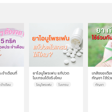
จำเดือนที่
ยาไอบูโพรเฟน แก้ปวด
เภสัชขอเตือน
ไมเกรนได้จริงไหม
กัญชา ใช้ร่ว
อันตราย
ะจำเดือน
ไอบูโพรเฟน
ไมเกรน
กัญชา