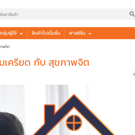
searc
ลุ่มผู้ใช้
สินค้าโปรโมชั่น
ฟาสซิโน
ภาพจิต
ครียด กับ สุขภาพจิต