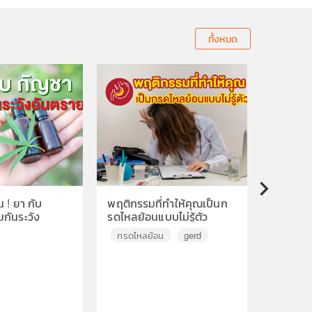
ทั้งหมด
 ! ยา กับ
พฤติกรรมที่ทำให้คุณเป็นก
พฤติกรร
▶
มกันระวัง
รดไหลย้อนแบบไม่รู้ตัว
เราปวดหล
กรดไหลย้อน
gerd
ปวดหลั