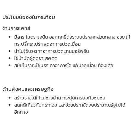
ประโยชน์ของใบกระท่อม
ด้านการแพทย์
มีสาร ไมตราเจนีน ออกฤทธิ๋ต่อระบบประสาทส่วนกลาง ช่วย ให้
กระปรี้กระเปร่า ลดอาการปวดเมื่อย
นำไปใช้บรรเทาอาการปวดแทนมอร์ฟรีน
ใช้บำบัดผู้ติดยาเสพติด
สมัยโบราณใช้บรรเทาอาการไอ แก้ปวดเมื่อย ท้องเสีย
ด้านสังคมและเศรษฐกิจ
สร้างรายได้ให้แก่ชาวบ้าน กระตุ้นเศรษฐกิจชุมชน
ลดคดีเกี่ยวกับกระท่อม และช่วยประหยัดงบประมาณรัฐไปได้
อีกทาง