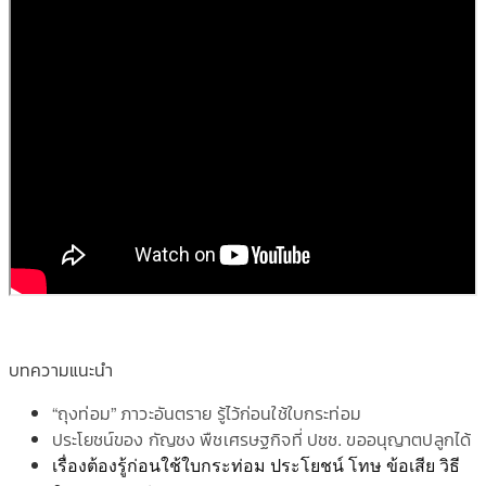
บทความแนะนำ
“ถุงท่อม” ภาวะอันตราย รู้ไว้ก่อนใช้ใบกระท่อม
ประโยชน์ของ กัญชง พืชเศรษฐกิจที่ ปชช. ขออนุญาตปลูกได้
เรื่องต้องรู้ก่อนใช้ใบกระท่อม ประโยชน์ โทษ ข้อเสีย วิธี