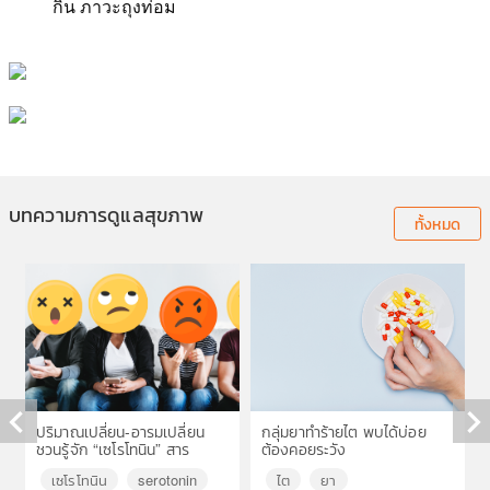
กิน ภาวะถุงท่อม
บทความการดูแลสุขภาพ
ทั้งหมด
ปริมาณเปลี่ยน-อารมเปลี่ยน
กลุ่มยาทำร้ายไต พบได้บ่อย
ชวนรู้จัก “เซโรโทนิน” สาร
ต้องคอยระวัง
◀
▶
สำคัญในสมอง
เซโรโทนิน
serotonin
ไต
ยา