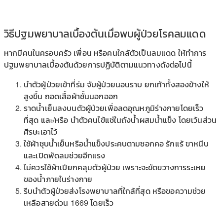
วิธีปฐมพยาบาลเบื้องต้นเมื่อพบผู้ป่วยโรคลมแดด
หากมีคนในครอบครัว เพื่อน หรือคนใกล้ตัวเป็นลมแดด ให้ทำการ
ปฐมพยาบาลเบื้องต้นด้วยการปฏิบัติตามแนวทางดังต่อไปนี้
นำตัวผู้ป่วยเข้าที่ร่ม จับผู้ป่วยนอนราบ ยกเท้าทั้งสองข้างให้
สูงขึ้น ถอดเสื้อผ้าชั้นนอกออก
ราดน้ำเย็นลงบนตัวผู้ป่วยเพื่อลดอุณหภูมิร่างกายโดยเร็ว
ที่สุด และ/หรือ นำตัวคนไข้แช่ในถังน้ำผสมน้ำแข็ง โดยเว้นส่วน
ศีรษะเอาไว้
ใช้ผ้าชุบน้ำเย็นหรือน้ำแข็งประคบตามซอกคอ รักแร้ ขาหนีบ
และเปิดพัดลมช่วยอีกแรง
ไม่ควรใช้ผ้าเปียกคลุมตัวผู้ป่วย เพราะจะขัดขวางการระเหย
ของน้ำภายในร่างกาย
รีบนำตัวผู้ป่วยส่งโรงพยาบาลที่ใกล้ที่สุด หรือขอความช่วย
เหลือสายด่วน 1669 โดยเร็ว