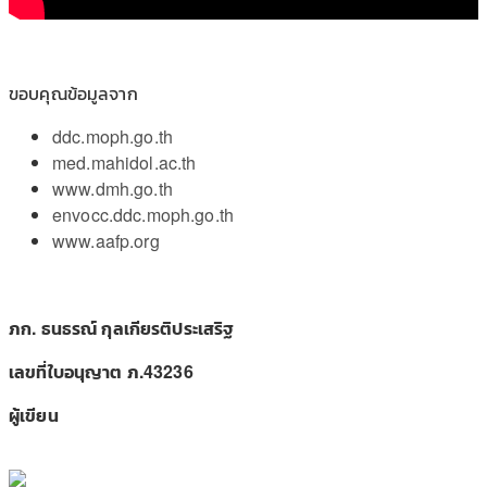
ขอบคุณข้อมูลจาก
ddc.moph.go.th
med.mahidol.ac.th
www.dmh.go.th
envocc.ddc.moph.go.th
www.aafp.org
ภก. ธนธรณ์ กุลเกียรติประเสริฐ
เลขที่ใบอนุญาต ภ.43236
ผู้เขียน