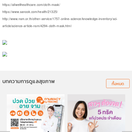
https://allwellhealthcare.com/cloth-mask/
https://www.sanook.com/health/21325/
http://www.nsm.or.th/other-service/1757-online-science/knowledge-inventory/sci-
article/science-article-nsm/4294-cloth-mask.html
บทความการดูแลสุขภาพ
ทั้งหมด