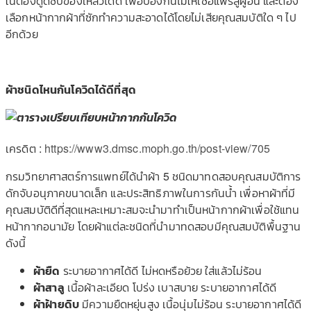
ในต้องดูดซับของเหลวได้ดี เพื่อป้องกันไม่ให้เชื้อแพร่สู่ผู้อื่น และต้อง
เลือกหน้ากากผ้าที่ซักทำความสะอาดได้โดยไม่เสียคุณสมบัติใด ๆ ไป
อีกด้วย
ผ้าชนิดไหนกันโควิดได้ดีที่สุด
เครดิต :
https://www3.dmsc.moph.go.th/post-view/705
กรมวิทยาศาสตร์การแพทย์ได้นำผ้า 5 ชนิดมาทดสอบคุณสมบัติการ
ดักจับอนุภาคขนาดเล็ก และประสิทธิภาพในการกันน้ำ เพื่อหาผ้าที่มี
คุณสมบัติดีที่สุดแหละเหมาะสมจะนำมาทำเป็นหน้ากากผ้าเพื่อใช้แทน
หน้ากากอนามัย โดยผ้าแต่ละชนิดที่นำมาทดสอบมีคุณสมบัติพื้นฐาน
ดังนี้
ผ้ายืด
ระบายอากาศได้ดี ไม่หดหรือย้วย ใส่แล้วไม่ร้อน
ผ้าสาลู
เนื้อผ้าละเอียด โปร่ง เบาสบาย ระบายอากาศได้ดี
ผ้าฝ้ายดิบ
มีความยืดหยุ่นสูง เนื้อนุ่มไม่ร้อน ระบายอากาศได้ดี