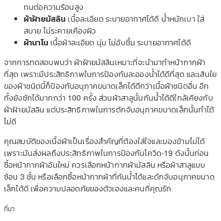
ทนต่อความร้อนสูง
ผ้าฝ้ายมัสลิน
เนื้อละเอียด ระบายอากาศได้ดี น้ำหนักเบา ใส่
สบาย ไม่ระคายเคืองผิว
ผ้านาโน
เนื้อผ้าละเอียด นุ่ม ไม่อับชื้น ระบายอากาศได้ดี
จากการทดสอบพบว่า ผ้าฝ้ายมัสลินเหมาะที่จะนำมาทำหน้ากากผ้า
ที่สุด เพราะมีประสิทธิภาพในการป้องกันละอองน้ำได้ดีที่สุด และเส้นใย
ของผ้าชนิดนี้ก็ป้องกันอนุภาคขนาดเล็กได้ดีกว่าเนื้อผ้าชนิดอื่น อีก
ทั้งยังซักได้มากกว่า 100 ครั้ง ส่วนผ้าสาลูนั้นกันน้ำได้ดีใกล้เคียงกับ
ผ้าฝ้ายมัสลิน แต่ประสิทธิภาพในการดักจับอนุภาคขนาดเล็กนั้นทำได้
ไม่ดี
คุณสมบัติของเนื้อผ้าเป็นเรื่องสำคัญที่ต้องใส่ใจและมองข้ามไม่ได้
เพราะมันส่งผลถึงประสิทธิภาพในการป้องกันโควิด-19 ดังนั้นก่อน
ซื้อหน้ากากผ้าอันใหม่ ควรเลือกหน้ากากผ้ามัสลิน หรือผ้าสาลูแบบ
ซ้อน 3 ชั้น หรือเลือกซื้อหน้ากากผ้าที่กันน้ำได้และดักจับอนุภาคขนาด
เล็กได้ดี เพื่อความปลอดภัยของตัวเองและคนที่คุณรัก
ที่มา