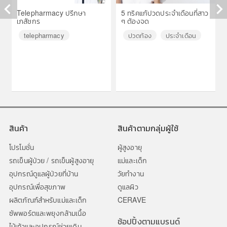
Telepharmacy ปรึกษา
5 ทริคแก้ปวดประจำเดือนที่สาว
เภสัชกร
ๆ ต้องจด
◀
▶
telepharmacy
ปวดท้อง
ประจำเดือน
สินค้า
สินค้าตามกลุ่มผู้ใช้
โปรโมชั่น
ผู้สูงอายุ
รถเข็นผู้ป่วย / รถเข็นผู้สูงอายุ
แม่และเด็ก
อุปกรณ์ดูแลผู้ป่วยที่บ้าน
วัยทำงาน
อุปกรณ์เพื่อสุขภาพ
ดูแลผิว
ผลิตภัณฑ์สำหรับแม่และเด็ก
CERAVE
ซัพพอร์ตและพยุงกล้ามเนื้อ
ช้อปปิ้งตามแบรนด์
ไม้เท้าและอุปกรณ์ช่วยเดิน