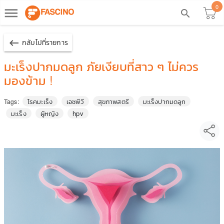
0
dehaze
search
keyboard_backspace
กลับไปที่รายการ
มะเร็งปากมดลูก ภัยเงียบที่สาว ๆ ไม่ควร
มองข้าม !
โรคมะเร็ง
เอชพีวี
สุขภาพสตรี
มะเร็งปากมดลูก
Tags:
มะเร็ง
ผู้หญิง
hpv