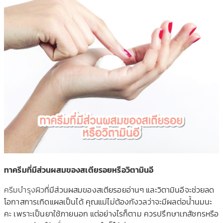
ทาครีมที่มีส่วนผสมของสเตี
ยรอยหรือวิตามินอี
ครีมบำรุงผิว
ที่มีส่วนผสมของสเตียรอ
ยอ่านๆ และวิตามินอีจะช่วยลด
โอกาสก
ารเกิดแผลเป็นได้ คุณแม่ไม่ต้องกังวลว่าจะมีผ
ลต่อน้ำนมนะ
คะ เพราะเป็นยาใช้ภายนอก แต่อย่างไรก็ตาม ควรปรึกษาเภสัชกรหรือ