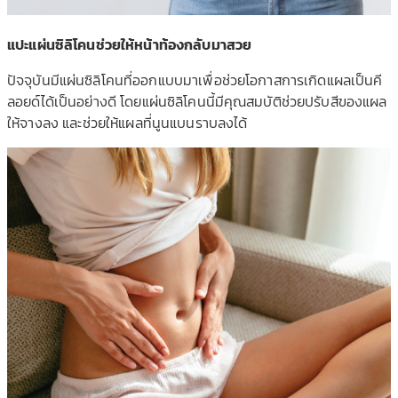
แปะแผ่นซิลิโคนช่วยให้หน้า
ท้องกลับมาสวย
ปัจจุบันมีแผ่นซิลิโคนที่ออ
กแบบมาเพื่อช่วยโอกาสการเกิ
ดแผลเป็นคี
ลอยด์ได้เป็นอย่า
งดี โดยแผ่นซิลิโคนนี้มีคุณสมบั
ติช่วยปรับสีของแผล
ให้จางลง
และช่วยให้แผลที่นูนแบนราบล
งได้