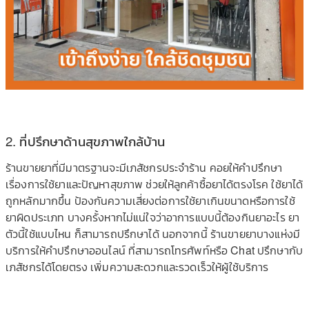
2. ที่ปรึกษาด้านสุขภาพใกล้บ้าน
ร้านขายยาที่มีมาตรฐานจะมีเ
ภสัชกรประจำร้าน คอยให้คำปรึกษา
เรื่องการใช้
ยาและปัญหาสุขภาพ ช่วยให้ลูกค้าซื้อยาได้ตรงโ
รค ใช้ยาได้
ถูกหลักมากขึ้น ป้องกันความเสี่ยงต่อการใช้
ยาเกินขนาดหรือการใช้
ยาผิดป
ระเภท บางครั้งหากไม่แน่ใจว่าอากา
รแบบนี้ต้องกินยาอะไร ยา
ตัวนี้ใช้แบบไหน ก็สามารถปรึกษาได้ นอกจากนี้ ร้านขายยาบางแห่งมี
บริการให
้คำปรึกษาออนไลน์ ที่สามารถโทรศัพท์หรือ Chat ปรึกษากับ
เภสัชกรได้โดยตรง เพิ่มความสะดวกและรวดเร็วให
้ผู้ใช้บริการ