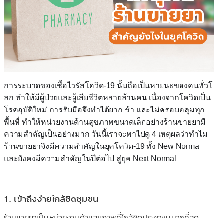
การระบาดของเชื้อไวรัสโควิด
-19 นั้นถือเป็นหายนะของคนทั่วโ
ลก ทำให้มีผู้ป่วยและผู้เสียชี
วิตหลายล้านคน เนื่องจากโควิดเป็น
โรคอุบัต
ิใหม่ การรับมือจึงทำได้ยาก ช้า และไม่ครอบคลุมทุก
พื้นที่ ทำให้หน่วยงานด้านสุขภาพขนา
ดเล็กอย่างร้านขายยามี
ความส
ำคัญเป็นอย่างมาก วันนี้เราจะพาไปดู 4 เหตุผลว่าทำไม
ร้านขายยาจึงมีความสำคัญในย
ุคโควิด-19 ทั้ง New Normal
และยังคงมีความสำคัญในปีต่อไป สู่ยุค Next Normal
1. เข้าถึงง่ายใกล้ชิดชุมชน
ร้านขายยาเป็นหน่วยงานด้านส
ุขภาพที่ใกล้ชิดประชาชนมากท
ี่สุด