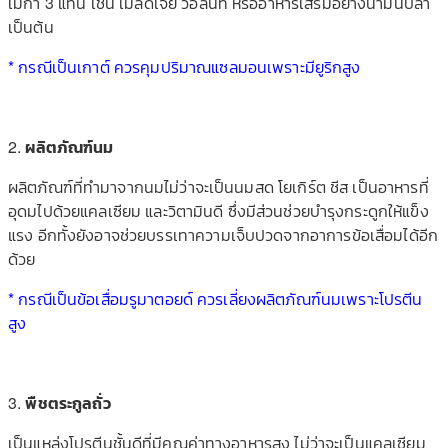
เมก้า 3 แทน เช่น เมล็ดเจีย วอลนัท หรืออาหารเสริมอย่างน้ำมันปลา
เป็นต้น
* กรณีเป็นเกาต์ ควรคุมปริมาณแซลมอนเพราะมียูริกสูง
2.
ผลิตภัณฑ์นม
ผลิตภัณฑ์ที่ทำมาจากนมไม่ว่าจะเป็นนมสด โยเกิร์ต ชีส เป็นอาหารที่
อุดมไปด้วยแคลเซียม และวิตามินดี ซึ่งมีส่วนช่วยบำรุงกระดูกให้แข็ง
แรง อีกทั้งยังอาจช่วยบรรเทาความเจ็บปวดจากอาการข้อเสื่อมได้อีก
ด้วย
* กรณีเป็นข้อเสื่อมรูมาตอยด์ ควรเลี่ยงผลิตภัณฑ์นมเพราะโปรตีน
สูง
3.
พืชตระกูลถั่ว
เป็นแหล่งโปรตีนชั้นดีที่มีคุณค่าทางอาหารสูง ไม่ว่าจะเป็นแคลเซียม