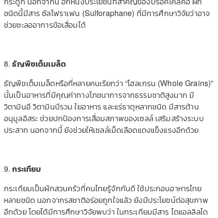
กระดูก นอกจากนี้ อีกหนึ่งประโยชน์ที่สำคัญของบร็อคโคลี่คือ ผัก
ชนิดนี้มีสาร ซัลโฟราเฟน (Sulforaphane) ที่มีการศึกษาวิจัยว่าอาจ
ช่วยชะลออาการข้อเสื่อมได้
8.
ธัญพืชเต็มเมล็ด
ธัญพืชเต็มเมล็ดหรือที่หลายคนเรียกว่า “โฮลเกรน (Whole Grains)”
นั้นเป็นอาหารที่มีคุณค่าทางโภชนาการจากธรรมชาติสูงมาก มี
วิตามินอี วิตามินบีรวม ใยอาหาร และแร่ธาตุหลากชนิด มีสารต้าน
อนุมูลอิสระ ช่วยปกป้องการเสื่อมสภาพของเซลล์ เสริมสร้างระบบ
ประสาท นอกจากนี้ ยังช่วยให้เซลล์เม็ดเลือดแดงแข็งแรงอีกด้วย
9.
กระเทียม
กระเทียมเป็นผักสวนครัวที่คนไทยรู้จักกันดี ใช้ประกอบอาหารไทย
หลายชนิด นอกจากรสชาติอร่อยถูกใจแล้ว ยังมีประโยชน์ต่อสุขภาพ
อีกด้วย โดยได้มีการศึกษาวิจัยพบว่า ในกระเทียมมีสาร ไดแอลลิลได