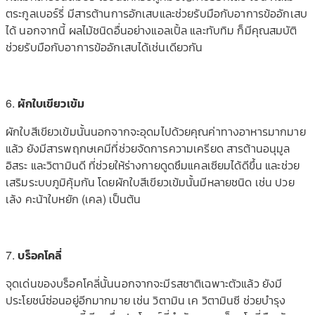
ตระกูลเบอร์รี่ มีสารต้านการอักเสบและช่วยรับมือกับอาการข้ออักเสบ
ได้ นอกจากนี้ ผลไม้ชนิดอื่นอย่างแอลเปิ้ล และทับทิม ก็มีคุณสมบัติ
ช่วยรับมือกับอาการข้ออักเสบได้เช่นเดียวกัน
6.
ผักใบเขียวเข้ม
ผักใบสีเขียวเข้มนั้นนอกจากจะอุดมไปด้วยคุณค่าทางอาหารมากมาย
แล้ว ยังมีสารพฤกษเคมีที่ช่วยจัดการความเครียด สารต้านอนุมูล
อิสระ และวิตามินดี ที่ช่วยให้ร่างกายดูดซึมแคลเซียมได้ดีขึ้น และช่วย
เสริมระบบภูมิคุ้มกัน โดยผักใบสีเขียวเข้มนั้นมีหลายชนิด เช่น ปวย
เล้ง คะน้าใบหยัก (เคล) เป็นต้น
7.
บร็อคโคลี่
จุดเด่นของบร็อคโคลี่นั้นนอกจากจะมีรสชาติเฉพาะตัวแล้ว ยังมี
ประโยชน์ซ่อนอยู่อีกมากมาย เช่น วิตามิน เค วิตามินซี ช่วยบำรุง