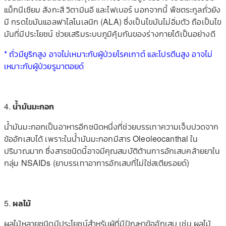
แม็กนีเซียม สังกะสี วิตามินอี และไฟเบอร์ นอกจากนี้ พืชตระกูลถั่วยัง
มี กรดไขมันแอลฟาไลโนเลนิก (ALA) ซึ่งเป็นไขมันไม่อิ่มตัว ถือเป็นไข
มันที่มีประโยชน์ ช่วยเสริมระบบภูมิคุ้มกันของร่างกายได้เป็นอย่างดี
* ถั่วมียูริกสูง อาจไม่เหมาะกับผู้ป่วยโรคเกาต์ และโปรตีนสูง อาจไม่
เหมาะกับผู้ป่วยรูมาตอยด์
4.
น้ำมันมะกอก
น้ำมันมะกอกเป็นอาหารอีกชนิดหนึ่งที่ช่วยบรรเทาความเจ็บปวดจาก
ข้ออักเสบได้ เพราะในน้ำมันมะกอกมีสาร Oleoleocanthal ใน
ปริมาณมาก ซึ่งสารชนิดนี้อาจมีคุณสมบัติต้านการอักเสบคล้ายยาใน
กลุ่ม NSAIDs (ยาบรรเทาอาการอักเสบที่ไม่ใช่สเตียรอยด์)
5.
ผลไม้
ผลไม้หลายชนิดมีประโยชน์สำหรับผู้ที่มีปัญหาข้ออักเสบ เช่น ผลไม้