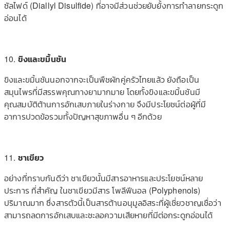
ซัลไฟด์ (Diallyl Disulfide) ที่อาจมีส่วนช่วยยับยั้งการทำลายกระดูก
อ่อนได้
10.
ขิงและขมิ้นชัน
ขิงและขมิ้นชันนอกจากจะเป็นพืชผักคู่ครัวไทยแล้ว ยังถือเป็น
สมุนไพรที่มีสรรพคุณทางยามากมาย โดยทั้งขิงและขมิ้นชันมี
คุณสมบัติต้านการอักเสบภายในร่างกาย จึงมีประโยชน์ต่อผู้ที่มี
อาการปวดข้อรวมทั้งปัญหาสุขภาพอื่น ๆ อีกด้วย
11.
ชาเขียว
อย่างที่ทราบกันดีว่า ชาเขียวนั้นมีสารอาหารและประโยชน์หลาย
ประการ ที่สำคัญ ในชาเขียวมีสาร โพลีฟีนอล (Polyphenols)
ปริมาณมาก ซึ่งสารตัวนี้เป็นสารต้านอนุมูลอิสระที่ผู้เชี่ยวชาญเชื่อว่า
สามารถลดการอักเสบและชะลอความเสียหายที่มีต่อกระดูกอ่อนได้