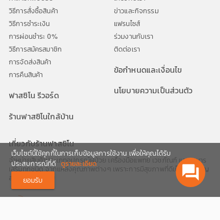
วิธีการสั่งซื้อสินค้า
ข่าวและกิจกรรม
วิธีการชำระเงิน
แฟรนไซส์
การผ่อนชำระ 0%
ร่วมงานกับเรา
วิธีการสมัครสมาชิก
ติดต่อเรา
การจัดส่งสินค้า
ข้อกำหนดและเงื่อนไข
การคืนสินค้า
นโยบายความเป็นส่วนตัว
ฟาสซิโน รีวอร์ด
ร้านฟาสซิโนใกล้บ้าน
เกี่ยวกับร้านฟาสซิโน
เว็บไซต์นี้ใช้คุกกี้ในการเก็บข้อมูลการใช้งาน เพื่อให้คุณได้รับ
จำหน่ายสินค้าประเภทอุปกรณ์ผู้ป่วย เครื่องมือแพทย์ เวชภัณฑ์ และอาหาร
ประสบการณ์ที่ดี
ดูรายละเอียด
question_answer
เสริมทุกชนิด จากแหล่งคุณภาพต่างๆ เพราะการมีสุขภาพที่ดีเป็นสิ่งสำคัญ
สำหรับทุกช่วงวัย
ยอมรับ
02-1116999