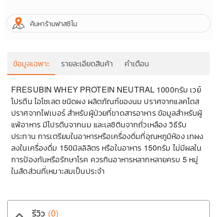
ค้นหาร้านฟาสซิโน
ข้อมูลเฉพาะ
รายละเอียดสินค้า
คำเตือน
FRESUBIN WHEY PROTEIN NEUTRAL 1000กรัม เวย์
โปรตีน ไอโซเลต ชนิดผง ผลิตภัณฑ์ของนม ปราศจากแลคโตส
ปราศจากไฟเบอร์ สำหรับผู้ป่วยที่ขาดสารอาหาร ข้อมูลสำหรับผู้
แพ้อาหาร มีโปรตีนจากนม และเลซิตินจากถั่วเหลือง วิธีรับ
ประทาน การเตรียมในอาหารหรือเครื่องดิ่มที่อุณหภูมิห้อง เทผง
ไ
ลงในเครื่องดื่ม 150มิลลิลิตร หรือในอาหาร 150กรัม ไม่มีผลใน
การป้องกันหรือรักษาโรค ควรกินอาหารหลากหลายครบ 5 หมู่
ข
ในสัดส่วนที่เหมาะสมเป็นประจำ
เ
ว
เ
รีวิว
(0)
keyboard_arrow_up