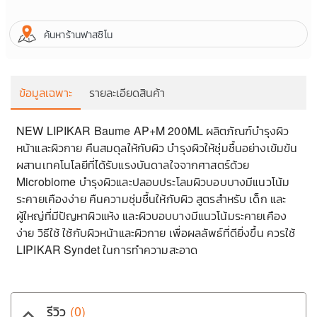
ค้นหาร้านฟาสซิโน
ข้อมูลเฉพาะ
รายละเอียดสินค้า
NEW LIPIKAR Baume AP+M 200ML ผลิตภัณฑ์บำรุงผิว
หน้าและผิวกาย คืนสมดุลให้กับผิว บำรุงผิวให้ชุ่มชื้นอย่างเข้มข้น
ร
ผสานเทคโนโลยีที่ได้รับแรงบันดาลใจจากศาสตร์ด้วย
Microbiome บำรุงผิวและปลอบประโลมผิวบอบบางมีแนวโน้ม
ระคายเคืองง่าย คืนความชุ่มชื้นให้กับผิว สูตรสำหรับ เด็ก และ
ผู้ใหญ่ที่มีปัญหาผิวแห้ง และผิวบอบบางมีแนวโน้มระคายเคือง
ง่าย วิธีใช้ ใช้กับผิวหน้าและผิวกาย เพื่อผลลัพธ์ที่ดียิ่งขึ้น ควรใช้
LIPIKAR Syndet ในการทำความสะอาด
รีวิว
(0)
keyboard_arrow_up