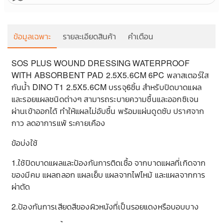
ข้อมูลเฉพาะ
รายละเอียดสินค้า
คำเตือน
SOS PLUS WOUND DRESSING WATERPROOF
WITH ABSORBENT PAD 2.5X5.6CM 6PC พลาสเตอร์ใส
กันน้ำ DINO T1 2.5X5.6CM บรรจุ6ชิ้น สำหรับปิดบาดแผล
ผ
และรอยแผลชนิดต่างๆ สามารถระบายความชื้นและออกซิเจน
ผ่านเข้าออกได้ ทำให้แผลไม่อับชื้น พร้อมแผ่นดูดซับ ปราศจาก
กาว ลดอาการแพ้ ระคายเคือง
3
ข้อบ่งใช้
1.ใช้ปิดบาดแผลและป้องกันการติดเชื้อ จากบาดแผลที่เกิดจาก
ของมีคม แผลถลอก แผลเย็บ แผลจากไฟไหม้ และแผลจากการ
ผ่าตัด
2.ป้องกันการเสียดสีของผิวหนังที่เป็นรอยแดงหรือบอบบาง