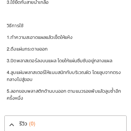
3.ใช้ยึดกับสายน้ำเกลือ
วิธีการใช้
1.ทำความสะอาดแผลแล้วเช็ดให้แห้ง
2.ดึงแผ่นกระดาษออก
3.ปิดพลาสเตอร์ลงบนแผล โดยให้แผ่นซึมซับอยู่กลางแผล
4.ลูบแผ่นพลาสเตอร์ให้แนบสนิทกับบริเวณผิว โดยลูบจากตรง
กลางไปสู่ขอบ
5.ลอกขอบพลาสติกด้านบนออก ตามแนวรอยพับแล้วลูบซ้ำอีก
ครั้งหนึ่ง
รีวิว
(0)
keyboard_arrow_up