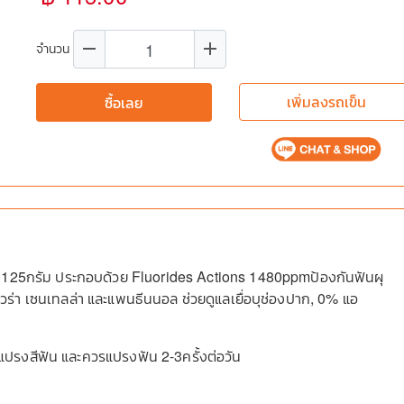
remove
add
จำนวน
เพิ่มลงรถเข็น
ซื้อเลย
กรัม ประกอบด้วย Fluorides Actions 1480ppmป้องกันฟันผุ
เวร่า เซนเทลล่า และแพนธีนนอล ช่วยดูแลเยื่อบุช่องปาก, 0% แอ
นแปรงสีฟัน และควรแปรงฟัน 2-3ครั้งต่อวัน