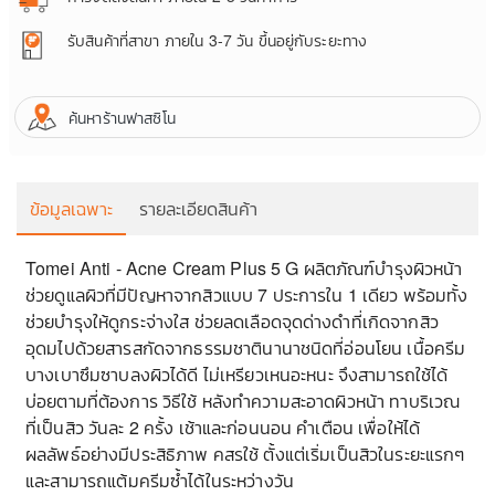
รับสินค้าที่สาขา
ภายใน 3-7 วัน ขึ้นอยู่กับระยะทาง
ค้นหาร้านฟาสซิโน
ข้อมูลเฉพาะ
รายละเอียดสินค้า
Tomei Anti - Acne Cream Plus 5 G ผลิตภัณฑ์บำรุงผิวหน้า
ช่วยดูแลผิวที่มีปัญหาจากสิวแบบ 7 ประการใน 1 เดียว พร้อมทั้ง
ผ
ช่วยบำรุงให้ดูกระจ่างใส ช่วยลดเลือดจุดด่างดำที่เกิดจากสิว
ป
อุดมไปด้วยสารสกัดจากธรรมชาตินานาชนิดที่อ่อนโยน เนื้อครีม
บางเบาซึมซาบลงผิวได้ดี ไม่เหรียวเหนอะหนะ จึงสามารถใช้ได้
น
บ่อยตามที่ต้องการ วิธีใช้ หลังทำความสะอาดผิวหน้า ทาบริเวณ
เ
ที่เป็นสิว วันละ 2 ครั้ง เช้าและก่อนนอน คำเตือน เพื่อให้ได้
ผลลัพธ์อย่างมีประสิธิภาพ คสรใช้ ตั้งแต่เริ่มเป็นสิวในระยะแรกๆ
ด
และสามารถแต้มครีมซ้ำได้ในระหว่างวัน
ไ